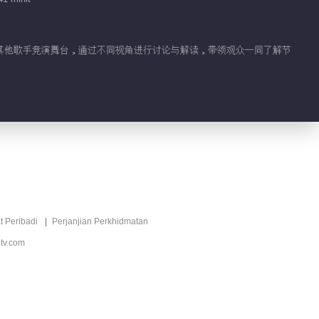
一同观看其他歌手竞演舞台，通过不同视角进行讨论与解读，带领观众一同了解节
t Peribadi
Perjanjian Perkhidmatan
tv.com