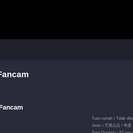
 Fancam
 Fancam
Tuan rumah：Tidak dike
Jenis：芒果出品 / 明星 
Total Duration：52 jam 