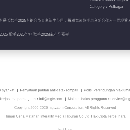
Category：Pelbagai
REACTION》是《歌手2025》的会员专享衍生节目，每期竞演歌手与音乐合作人
2025 歌手2025阵容 歌手2025综艺 马嘉祺
a syarikat
Penyataan pautan anti-cetak rompak
Polisi Perlindungan Makluma
 kerjasama perniagaan：intl@mgtv.com
Maklum balas pengguna：service@mg
Copyright 2006-2026 mgtv.com Corporation, All Rights Reserved
Hunan Ceria Matahari Interaktif Media Hiburan Co.Ltd. Hak Cipta Terpelihara
Ikuti kami