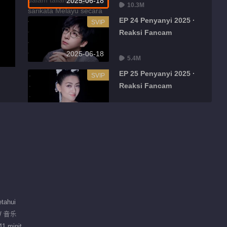
2025-06-18
10.3M
EP 24 Penyanyi 2025 ·
SVIP
Reaksi Fancam
2025-06-18
5.4M
EP 25 Penyanyi 2025 ·
SVIP
Reaksi Fancam
2025-06-18
5.5M
tahui
/ 音乐
41 minit