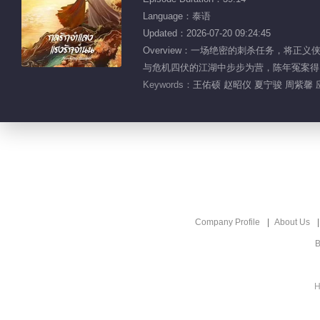
Language：泰语
Updated：2026-07-20 09:24:45
Overview：一场绝密的刺杀任务，
与危机四伏的江湖中步步为营，陈年冤案得
Keywords：
王佑硕 赵昭仪 夏宁骏 周紫馨
Company Profile
About Us
B
H