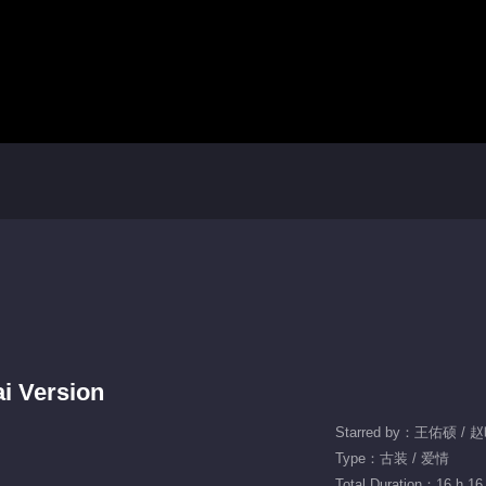
i Version
Starred by：王佑硕 /
Type：古装 / 爱情
Total Duration：16 h 16