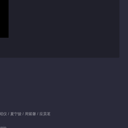
 赵昭仪 / 夏宁骏 / 周紫馨 / 应昊茗
 min