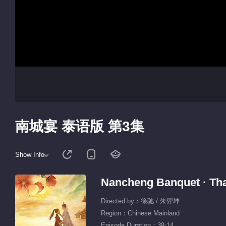
南城宴 泰语版 第3集
Show Info
Nancheng Banquet · Tha
Directed by：徐驰 / 朱羿坤
Region：Chinese Mainland
Episode Duration：39:14