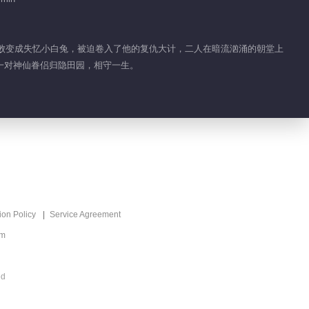
务失败变成失忆小白兔，被迫卷入了他的复仇大计，二人在暗流汹涌的朝堂上
一对神仙眷侣归隐田园，相守一生。
ion Policy
Service Agreement
om
ed