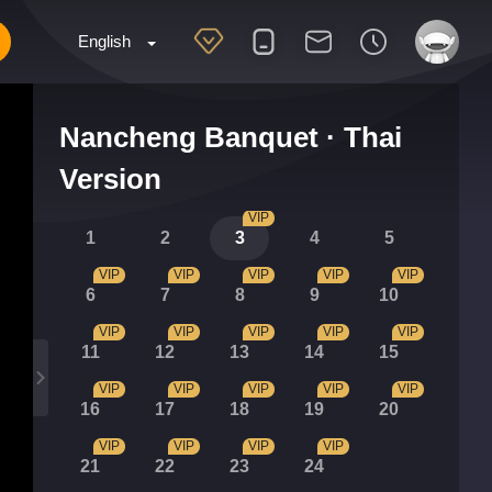
English
Nancheng Banquet · Thai
Version
VIP
1
2
3
4
5
VIP
VIP
VIP
VIP
VIP
6
7
8
9
10
VIP
VIP
VIP
VIP
VIP
11
12
13
14
15
VIP
VIP
VIP
VIP
VIP
16
17
18
19
20
VIP
VIP
VIP
VIP
21
22
23
24