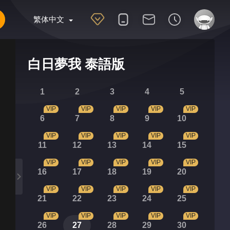
繁体中文
白日夢我 泰語版
1
2
3
4
5
VIP
VIP
VIP
VIP
VIP
6
7
8
9
10
VIP
VIP
VIP
VIP
VIP
11
12
13
14
15
VIP
VIP
VIP
VIP
VIP
16
17
18
19
20
VIP
VIP
VIP
VIP
VIP
21
22
23
24
25
VIP
VIP
VIP
VIP
VIP
26
27
28
29
30