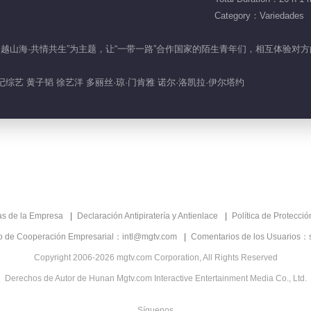
Category：Variedades
将以“跨越山海·共情共生”为主题，让“一带一路”合作国家的陌生青年们，相互体
综艺 黄子韬 徐艺洋 多丽丝·琼·门肯雅 诺尔·洛凯拉·伊尔塔约
as de la Empresa
Declaración Antipiratería y Antienlace
Política de Protecci
co de Cooperación Empresarial：intl@mgtv.com
Comentarios de los Usuarios：
Copyright 2006-2026 mgtv.com Corporation, All Rights Reserved
Derechos de Autor de Hunan Mgtv.com Interactive Entertainment Media Co., Ltd.
Síguenos