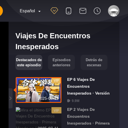
Español
Viajes De Encuentros
Inesperados
Destacados de
Episodios
Detrás de
este episodio
anteriores
escenas
EP 6 Viajes De
VIP
Encuentros
Inesperados · Versión
2025-07-11
Extra
9.9M
EP 2 Viajes De
VIP
Encuentros
Inesperados · Primera