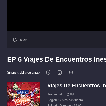
9.9M
EP 6 Viajes De Encuentros Ine
Sinopsis del programa
Viajes De Encuentros I
Transmitido：芒果TV
Región：China continental
Episode Duration：32:09