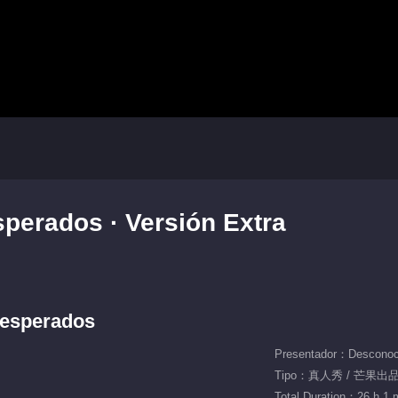
sperados · Versión Extra
nesperados
Presentador：Desconoc
Tipo：真人秀 / 芒果出
Total Duration：26 h 1 