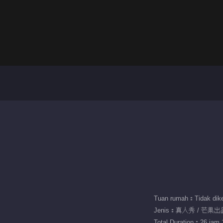
Tuan rumah：Tidak dike
Jenis：真人秀 / 芒果出
Total Duration：26 jam 1