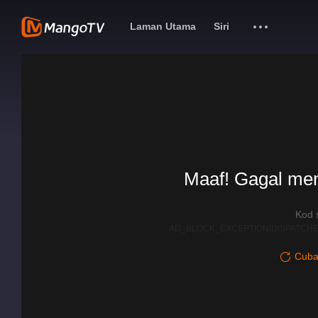
Laman Utama
Siri
Maaf! Gagal me
Kod 
AD_BLOCK_EXCEPTION|DISPATCHE
Cuba