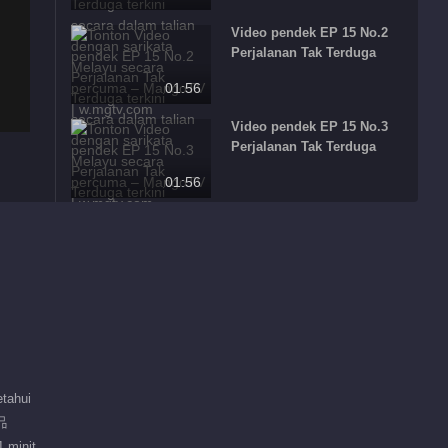
Video pendek EP 15 No.2
Perjalanan Tak Terduga
01:56
Video pendek EP 15 No.3
Perjalanan Tak Terduga
01:56
Video pendek EP 15 No.1
Perjalanan Tak Terduga
01:49
Rekomendasi penyunting
Anak Sayangku
Mengesyorkan
2025
tahui
女性成长励志观察真人
品
秀
 minit