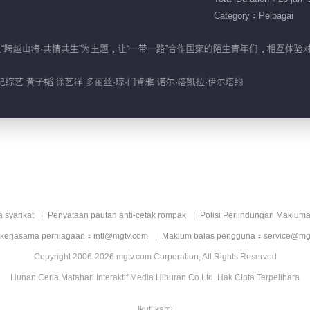
Category：Pelbagai
片将以“跨越山海·共情共生”为主题，让“一带一路”合作国家的陌生青年们，相互
综艺 黄子韬 徐艺洋 多丽丝·琼·门肯雅 诺尔·洛凯拉·伊尔塔约
a syarikat
Penyataan pautan anti-cetak rompak
Polisi Perlindungan Makluma
 kerjasama perniagaan：intl@mgtv.com
Maklum balas pengguna：service@mg
Copyright 2006-2026 mgtv.com Corporation, All Rights Reserved
Hunan Ceria Matahari Interaktif Media Hiburan Co.Ltd. Hak Cipta Terpelihara
Ikuti kami