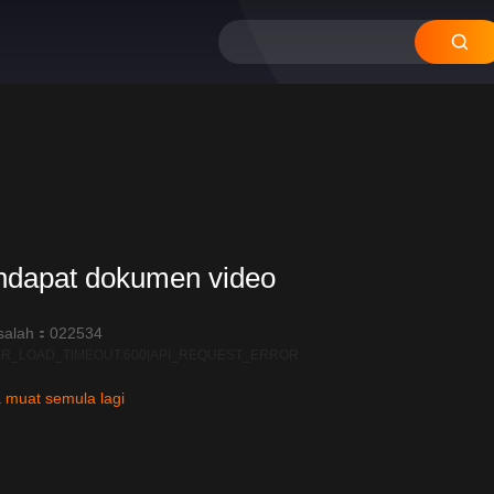
ndapat dokumen video
salah：022534
R_LOAD_TIMEOUT:600|API_REQUEST_ERROR
 muat semula lagi