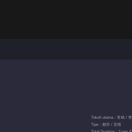
Tokoh utama：常斌 / 
Tipe：都市 / 言情
Total Duration：3 jam 4