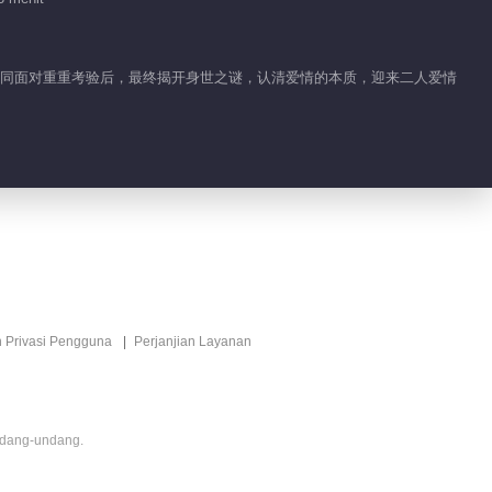
No.1 Nona Besar
Sejati
01:01
在共同面对重重考验后，最终揭开身世之谜，认清爱情的本质，迎来二人爱情
Ringkasan EP 5
No.1 Nona Besar
Sejati
00:39
Ringkasan EP 4
No.1 Nona Besar
Sejati
01:14
Ringkasan EP 3
n Privasi Pengguna
Perjanjian Layanan
No.1 Nona Besar
Sejati
00:36
ndang-undang.
Ringkasan EP 2
No.1 Nona Besar