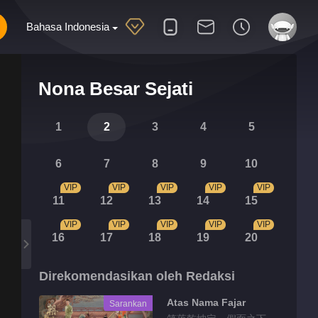
Bahasa Indonesia
Nona Besar Sejati
1
2
3
4
5
6
7
8
9
10
VIP
VIP
VIP
VIP
VIP
11
12
13
14
15
VIP
VIP
VIP
VIP
VIP
16
17
18
19
20
Direkomendasikan oleh Redaksi
Atas Nama Fajar
Sarankan