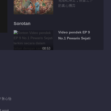
笔落乾坤定，假面之下
的真心博弈
Sorotan
Video pendek EP 9
No.1 Pewaris Sejati
00:53
Video pendek EP 8
No.1 Pewaris Sejati
00:46
Video pendek EP 7
No.1 Pewaris Sejati
 / 张心怡
01:04
Video pendek EP 6
 minit