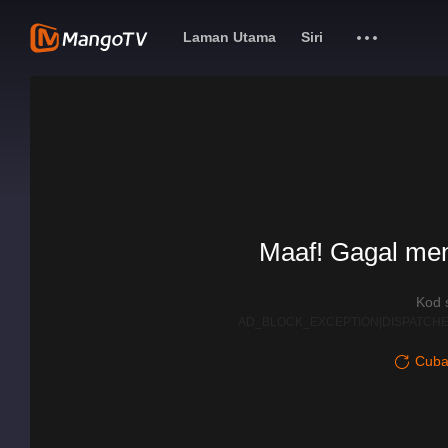
Laman Utama
Siri
Maaf! Gagal me
Kod 
AD_BLOCK_EXCEPTION|DISPATCHE
Cuba