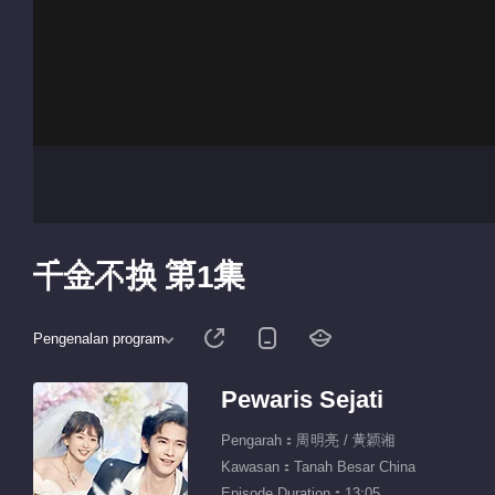
千金不换 第1集
Pengenalan program
Pewaris Sejati
Pengarah：周明亮 / 黄颖湘
Kawasan：Tanah Besar China
Episode Duration：13:05