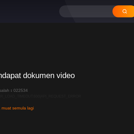
ndapat dokumen video
salah：022534
R_LOAD_TIMEOUT:600|API_REQUEST_ERROR
 muat semula lagi