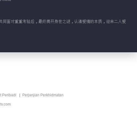
No.1 Pewaris Sejati
01:01
，在共同面对重重考验后，最终揭开身世之谜，认清爱情的本质，迎来二人爱
Video pendek EP 5
No.1 Pewaris Sejati
00:39
Video pendek EP 4
No.1 Pewaris Sejati
01:14
Video pendek EP 3
t Peribadi
Perjanjian Perkhidmatan
No.1 Pewaris Sejati
tv.com
00:36
Video pendek EP 2
No.1 Pewaris Sejati