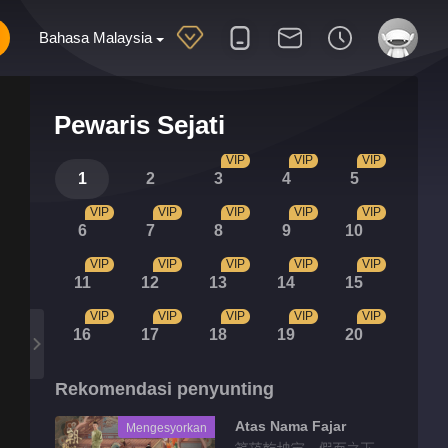
Bahasa Malaysia
Pewaris Sejati
VIP
VIP
VIP
1
2
3
4
5
VIP
VIP
VIP
VIP
VIP
6
7
8
9
10
VIP
VIP
VIP
VIP
VIP
11
12
13
14
15
VIP
VIP
VIP
VIP
VIP
16
17
18
19
20
Rekomendasi penyunting
Atas Nama Fajar
Mengesyorkan