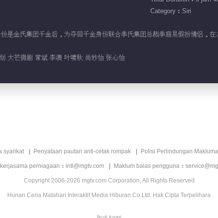
Category：Siri
己真实身份是金氏集团千金后，为夺回千金身份联合季氏集团总裁季庭易假扮情侣
划 大芒微剧 常斌 李澳 叶啸秋 尚妙怡 张心怡
a syarikat
Penyataan pautan anti-cetak rompak
Polisi Perlindungan Makluma
 kerjasama perniagaan：intl@mgtv.com
Maklum balas pengguna：service@mg
Copyright 2006-2026 mgtv.com Corporation, All Rights Reserved
Hunan Ceria Matahari Interaktif Media Hiburan Co.Ltd. Hak Cipta Terpelihara
Ikuti kami