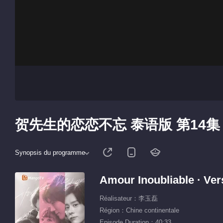
贺先生的恋恋不忘 泰语版 第14集
Synopsis du programme
Amour Inoubliable · Ver
Réalisateur：李玉磊
Région：Chine continentale
Episode Duration：40:33