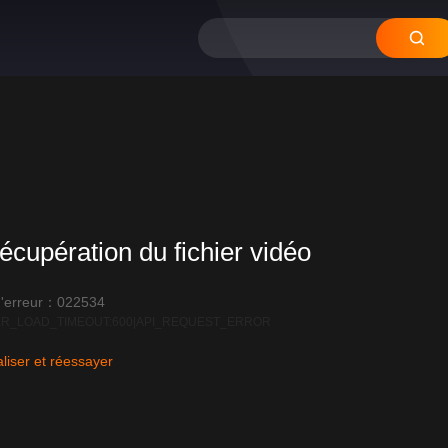
écupération du fichier vidéo
'erreur：022534
R_LOAD_TIMEOUT:600|API_REQUEST_ERROR
liser et réessayer