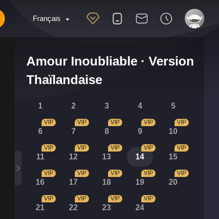
Français
Amour Inoubliable · Version
Thaïlandaise
1
2
3
4
5
VIP
VIP
VIP
VIP
VIP
6
7
8
9
10
VIP
VIP
VIP
VIP
VIP
11
12
13
14
15
VIP
VIP
VIP
VIP
VIP
16
17
18
19
20
VIP
VIP
VIP
VIP
21
22
23
24