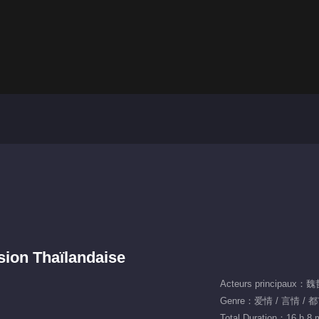
sion Thaïlandaise
Acteurs principau
Genre：爱情 / 言情 / 
Total Duration：16 h 8 