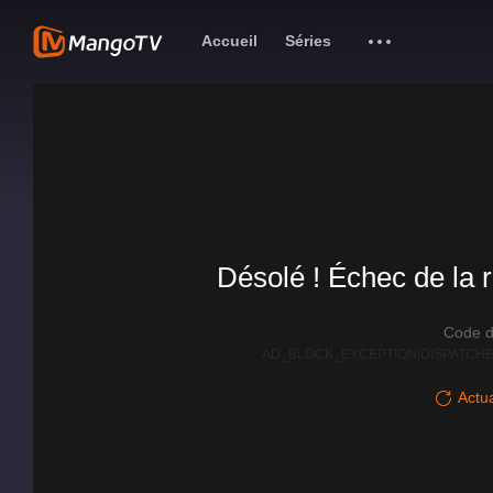
Accueil
Séries
Désolé ! Échec de la r
Code d
AD_BLOCK_EXCEPTION|DISPATCHE
Actua