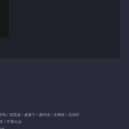
x：魏哲鸣 / 胡意旋 / 盛蕙子 / 虞祎杰 / 史卿妍 / 吴崇轩
都市 / 芒果出品
min