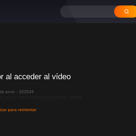
or al acceder al vídeo
 de error：022534
R_LOAD_TIMEOUT:600|API_REQUEST_ERROR
izar para reintentar