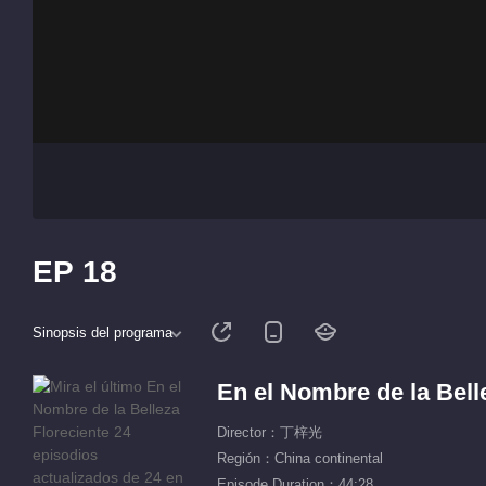
EP 18
Sinopsis del programa
En el Nombre de la Bell
Director：丁梓光
Región：China continental
Episode Duration：44:28