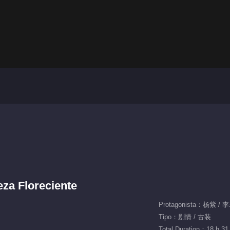
eza Floreciente
Tipo：剧情 / 古装
Total Duration：18 h 31