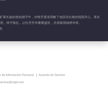
Clips EP 24 No.2 En
el Nombre de la
鸟使”蒋长扬的相知相守中，何惟芳逐渐理解了他匡扶社稷的报国丹心。蒋长
Belleza Floreciente
生死，终平叛乱，让牡丹芳华重耀盛世，共谱家国锦绣华章。
01:59
色
Clips EP 24 No.1 En
el Nombre de la
Belleza Floreciente
02:01
Detrás de cámaras
EP 24 No.95 En el
Nombre de la
01:12
ón de Información Personal
Acuerdo de Servicio
Belleza Floreciente
service@mgtv.com
Detrás de cámaras
EP 1 No.96 En el
Nombre de la
01:11
Belleza Floreciente