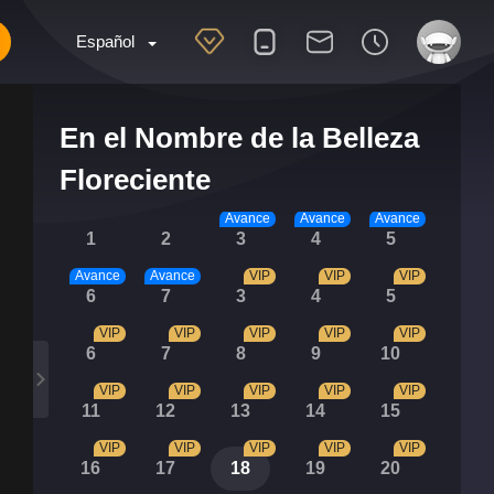
Español
En el Nombre de la Belleza
Floreciente
Avance
Avance
Avance
1
2
3
4
5
Avance
Avance
VIP
VIP
VIP
6
7
3
4
5
VIP
VIP
VIP
VIP
VIP
6
7
8
9
10
VIP
VIP
VIP
VIP
VIP
11
12
13
14
15
VIP
VIP
VIP
VIP
VIP
16
17
18
19
20