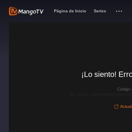
Página de Inicio
Series
¡Lo siento! Err
Código
AD_BLOCK_EXCEPTION|DISPATCHE
Actual