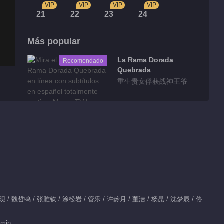
VIP
VIP
VIP
VIP
21
22
23
24
Más popular
La Rama Dorada
Recomendado
Quebrada
重生贵女俘获战神王爷
Fragmentos
Detrás de cámaras
EP 1 No.97 En el
Nombre de la
03:08
Belleza Floreciente
Clips EP 24 No.3 En
Protagonista：杨紫 / 李现 / 魏哲鸣 / 张雅钦 / 涂松岩 / 管乐 / 许龄月 / 董洁 / 杨昆 / 沈梦辰 / 佟梦实 / 张琪 / 邵芸 / 孙美林 / 古子成 / 曲哲明 / 包晨希 / 沐桐
el Nombre de la
Belleza Floreciente
01:12
 min