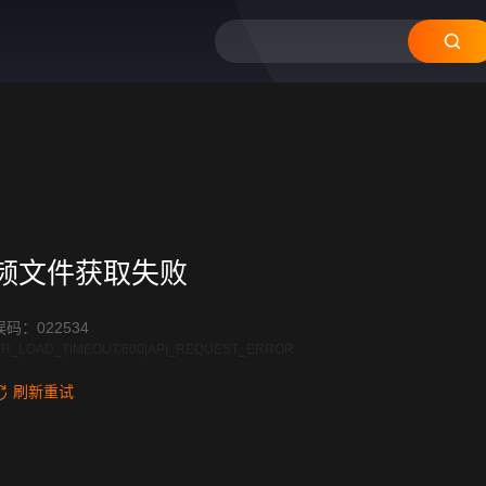
频文件获取失败
码：022534
R_LOAD_TIMEOUT:600|API_REQUEST_ERROR
刷新重试