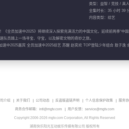
类型：益智 / 竞技 / 真
全集时长：35 小时 39 
内容类型：综艺
《全员加速中2025》将继续深入探索充满活力的中国文化，延续前两季“中国速
速队员踏上一场寻宝、守宝，以及解密文物的奇妙之旅。
加速中2025嘉宾 全员加速中2025综艺 苏醒 赵奕欢 TOP登陆少年组合 敖子逸 
司介绍
关于我们
公司动态
反盗版盗链声明
个人信息保护政策
服务协
商务合作邮箱：intl@mgtv.com
用户反馈：service@mgtv.com
Copyright 2006-2026 mgtv.com Corporation, All Rights Reserved
湖南快乐阳光互动娱乐传媒有限公司 版权所有