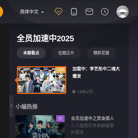
简体中文
全员加速中2025
本期看点
往期正片
精彩花絮
加载中：李艺彤中二魂大
VIP
爆发
2025-06-27
1249.2万
小编热推
全员加速中之赏金猎人
荐
三人组携手并肩解疑案
护国宝