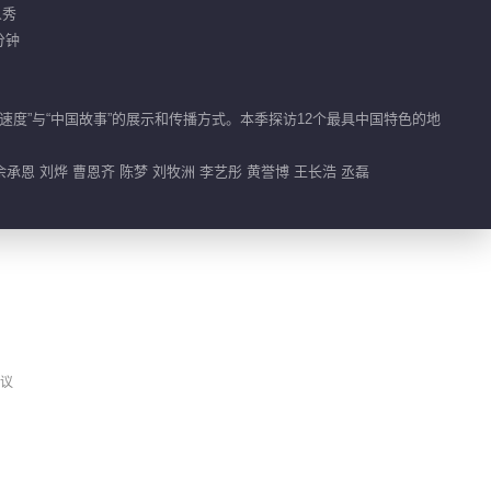
人秀
分钟
度”与“中国故事”的展示和传播方式。本季探访12个最具中国特色的地
余承恩 刘烨 曹恩齐 陈梦 刘牧洲 李艺彤 黄誉博 王长浩 丞磊
议