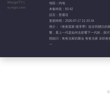
地區：內地
本集時長：83:42
語言：普通话
更新時間：2026-07-17 21:33:34
簡介：《爸爸當家·慢享季》從全民關注的
響，看上一代是如何去影響下一代的，探讨
關鍵詞：
爸爸当家的聚会 爸爸当家 全职爸爸 
一
公