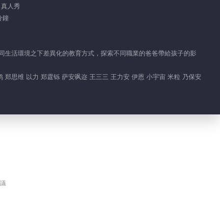
/ 真人秀
02:00
分鐘
三三力安展現做菜天賦
不同生活環境之下差異化的教育方式，探索不同職業的爸爸帶給孩子的影
01:19
小宇宙怕魚被吓出表情包
 郑思维 以力 郑霆铄 萨安飒迩 王三三 王力安 伊恩 小宇宙 米粒 乃保安
01:01
艾登演技震驚力安
01:02
鄭思維空耳惹爆笑
議
00:53
嗝嗝錯将大理認作青海湖