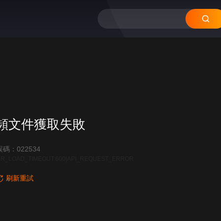
頻文件獲取失敗
碼：022534
R_LOAD_TIMEOUT:600|API_REQUEST_ERROR
刷新重試