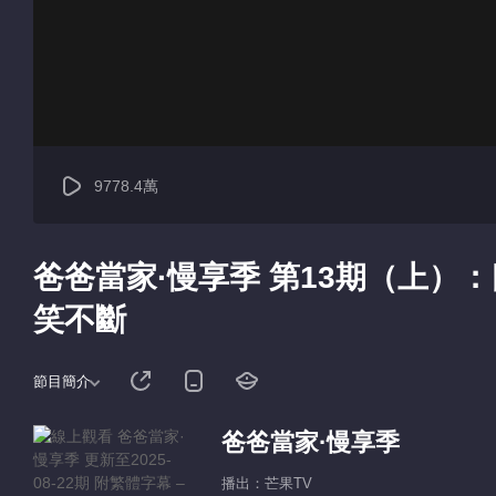
9778.4萬
爸爸當家·慢享季 第13期（上）
笑不斷
節目簡介
爸爸當家·慢享季
播出：芒果TV