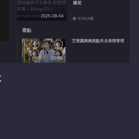
爆笑
2025-08-04
8768.6萬
看點
艾登讓媽媽差點失去表情管理
00:55
小宇宙搶椅子遊戲全程狀況外
歡
00:42
力安搶椅子不忘耍酷
00:17
嗝嗝艾登成遊戲黑洞