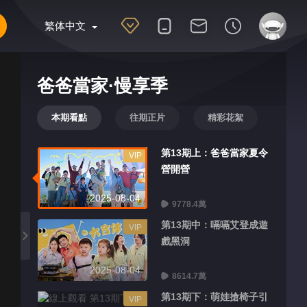
繁体中文
爸爸當家·慢享季
本期看點
往期正片
精彩花絮
第13期上：爸爸當家夏令
VIP
營開營
2025-08-04
9778.4萬
第13期中：嗝嗝艾登成遊
VIP
戲黑洞
2025-08-04
8614.7萬
第13期下：萌娃搶椅子引
VIP