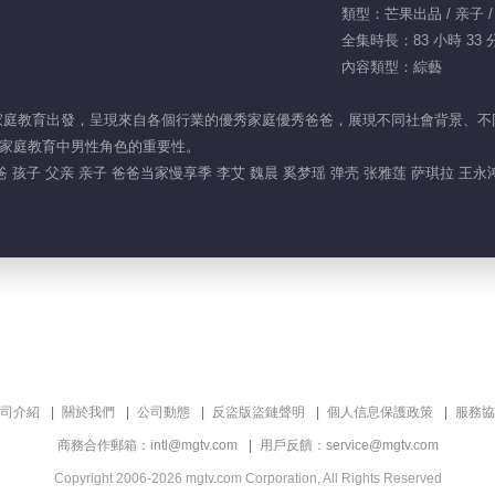
類型：芒果出品 / 亲子 
全集時長：83 小時 33 
內容類型：綜藝
家庭教育出發，呈現來自各個行業的優秀家庭優秀爸爸，展現不同社會背景、
家庭教育中男性角色的重要性。
孩子 父亲 亲子 爸爸当家慢享季 李艾 魏晨 奚梦瑶 弹壳 张雅莲 萨琪拉 王永鸿
司介紹
關於我們
公司動態
反盜版盜鏈聲明
個人信息保護政策
服務協
商務合作郵箱：intl@mgtv.com
用戶反饋：service@mgtv.com
Copyright 2006-2026 mgtv.com Corporation, All Rights Reserved