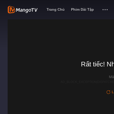
Trang Chủ
Phim Dài Tập
Rất tiếc! N
Mã
AD_BLOCK_EXCEPTION|DISPATCHE
L