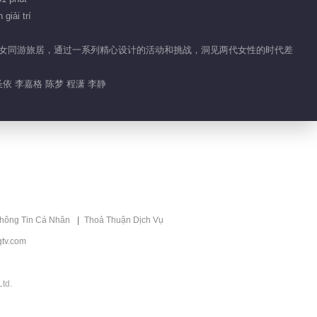
12.4M
giải trí
EP 8 Con Gái Và Mẹ S2
VIP
· Cảnh Bonus VIP
的母女同游旅居，通过一系列精心设计的活动和挑战，洞见两代女性的时代差
2025-06-10
8.4M
依 李嘉格 陈梦 程潇 李静
EP 5 Con Gái Và Mẹ
VIP
S2: Cái Nhìn Đầu Tiên
2025-06-14
10.2M
EP 6 Con Gái Và Mẹ S2
VIP
thông Tin Cá Nhân
Thoả Thuận Dịch Vụ
2025-06-15
131.2M
tv.com
EP 6 Con Gái Và Mẹ
VIP
S2·Phiên Bản Bổ Sung
td.
2025-06-16
12.4M