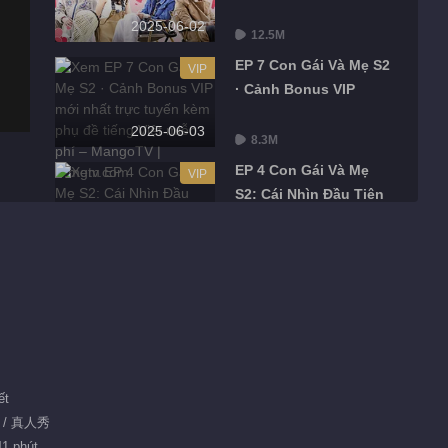
2025-06-02
12.5M
EP 7 Con Gái Và Mẹ S2
VIP
· Cảnh Bonus VIP
2025-06-03
8.3M
EP 4 Con Gái Và Mẹ
VIP
S2: Cái Nhìn Đầu Tiên
2025-06-07
10.1M
EP 5 Con Gái Và Mẹ S2
VIP
2025-06-08
121.7M
EP 5 Con Gái Và Mẹ
VIP
ết
S2·Phiên Bản Bổ Sung
游 / 真人秀
2025-06-09
41 phút