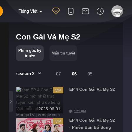
Tiếng Việt
Con Gái Và Mẹ S2
Phim gốc kỳ
Mẩu tin tuyệt
trước
season 2
07
06
05
EP 4 Con Gái Và Mẹ S2
VIP
2025-06-01
121.0M
EP 4 Con Gái Và Mẹ S2
VIP
· Phiên Bản Bổ Sung