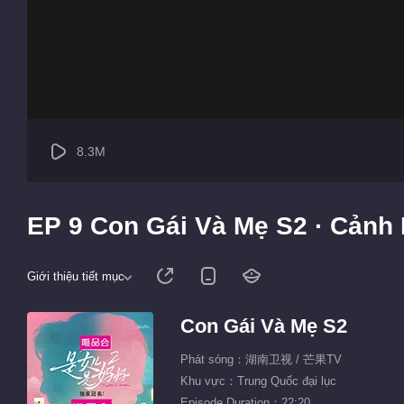
8.3M
EP 9 Con Gái Và Mẹ S2 · Cảnh
Giới thiệu tiết mục
Con Gái Và Mẹ S2
Phát sóng：湖南卫视 / 芒果TV
Khu vực：Trung Quốc đại lục
Episode Duration：22:20