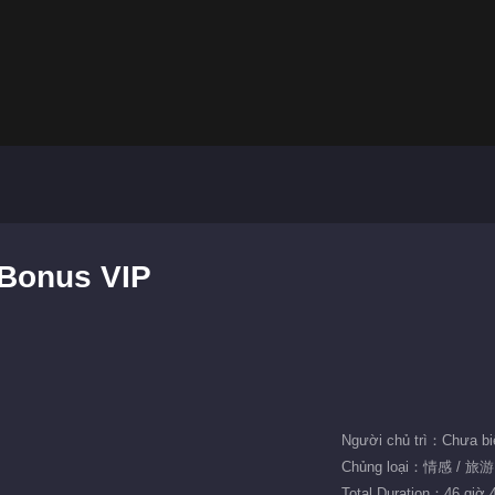
 Bonus VIP
Người chủ trì：Chưa bi
Chủng loại：情感 / 旅
Total Duration：46 giờ 