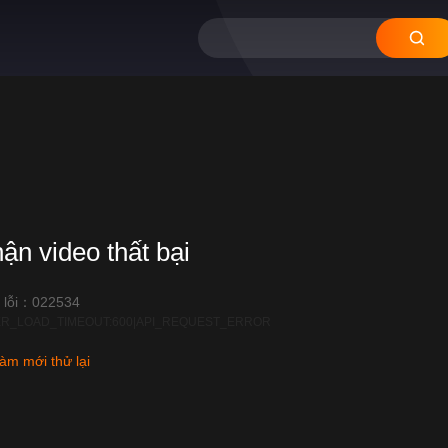
hận video thất bại
 lỗi：022534
R_LOAD_TIMEOUT:600|API_REQUEST_ERROR
àm mới thử lại