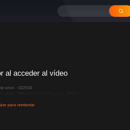
or al acceder al vídeo
 de error：022534
R_LOAD_TIMEOUT:600|API_REQUEST_ERROR
izar para reintentar