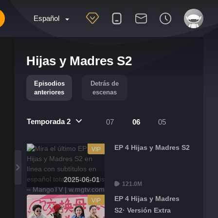
Español
Hijas y Madres S2
Episodios
Detrás de
anteriores
escenas
Temporada 2
07
06
05
EP 4 Hijas y Madres S2
VIP
2025-06-01
121.0M
EP 4 Hijas y Madres
VIP
S2· Versión Extra