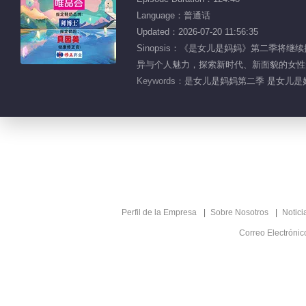
Language：普通话
Updated：2026-07-20 11:56:35
Sinopsis：《是女儿是妈妈》第二季
异与个人魅力，探索新时代、新面貌的女性
Keywords：
是女儿是妈妈第二季 是女儿是妈
Perfil de la Empresa
Sobre Nosotros
Notici
Correo Electróni