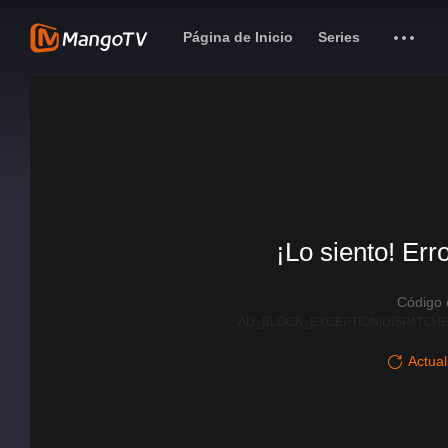
Página de Inicio
Series
¡Lo siento! Err
Código
AD_BLOCK_EXCEPTION|DISPATCHE
Actual