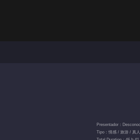
Presentador：Desconoc
Tipo：情感 / 旅游 / 真
Total Duration：46 h 41