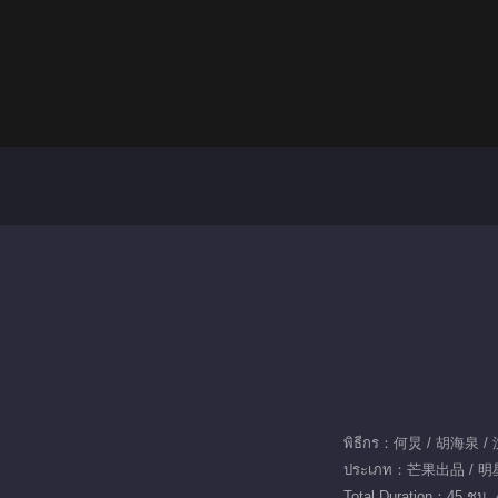
พิธีกร：何炅 / 胡海泉 
ประเภท：芒果出品 / 明
Total Duration：45 ชม. 