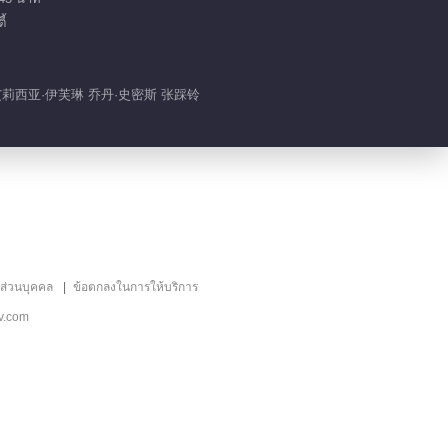
้
 艾莉西亚·伊芙琳 乔丹·史密斯 张踩铃
ลส่วนบุคคล
ข้อตกลงในการให้บริการ
v.com