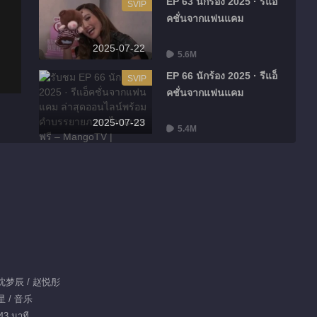
EP 63 นักร้อง 2025 · รีแอ็
SVIP
คชั่นจากแฟนแคม
2025-07-22
5.6M
EP 66 นักร้อง 2025 · รีแอ็
SVIP
คชั่นจากแฟนแคม
2025-07-23
5.4M
แผ่นพับโฆษณายอดนิยม
เสียงก้องเหนือขอบฟ้า
แนะนำ
一场丝路青年互学互鉴
的音乐奇旅
/ 沈梦辰 / 赵悦彤
星 / 音乐
43 นาที