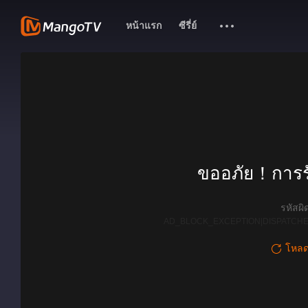
หน้าแรก
ซีรี่ย์
ขออภัย！การรั
รหัสผ
AD_BLOCK_EXCEPTION|DISPATCHE
โหลดใ