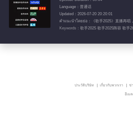
Language：普通话
Updated：2026-07-20 20:20:01
คำแนะนำโดยย่อ：《歌手2025》直播
Keywords：
歌手2025 歌手2025阵容 歌
ประวัติบริษัท
เกี่ยวกับพวกเรา
ข่
อีเม