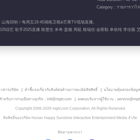
Category：รายการวาไรตี
再唱，山海回响！每周五19:45湖南卫视&芒果TV现场直播。
手2025综艺 歌手2025直播 陈楚生 米奇·盖顿 周延 格瑞丝·金斯勒 单依纯 李佳薇
าวสารบริษัท
คำชี้แจงเกี่ยวกับลิงค์ต่อต้านการละเมิดลิขสิทธิ์
นโยบายคุ้มครองข้อมู
ลสำหรับการร่วมมือทางธุรกิจ：intl@mgtv.com
ผลตอบรับจากผู้ใช้งาน：service@mgt
Copyright 2006-2026 mgtv.com Corporation, All Rights Reserved
ลิขสิทธิ์ของบริษัท Hunan Happy Sunshine Interactive Entertainment Media จำกัด
ติดตามพวกเรา