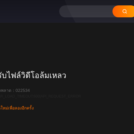
บไฟล์วิดีโอล้มเหลว
ิดพลาด：022534
R_LOAD_TIMEOUT:600|API_REQUEST_ERROR
หม่เพื่อลองอีกครั้ง