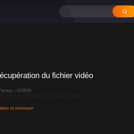
écupération du fichier vidéo
'erreur：022534
R_LOAD_TIMEOUT:600|API_REQUEST_ERROR
liser et réessayer