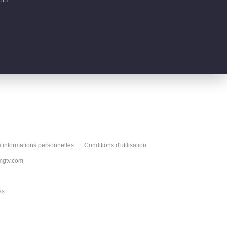
00:43
Clips EP 1 No.7
08:48
Clips EP 1 No.6
00:29
Clips EP 1 No.5
s informations personnelles
Conditions d'utilisation
mgtv.com
01:06
Clips EP 1 No.3
és
00:33