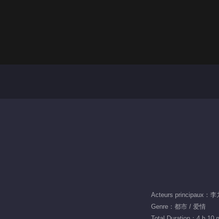
Acteurs principaux
Genre：都市 / 爱情
Total Duration：4 h 10 