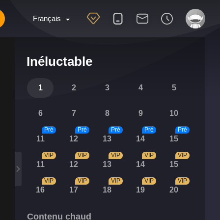
Français
Inéluctable
1
2
3
4
5
6
7
8
9
10
Pré
Pré
Pré
Pré
Pré
11
12
13
14
15
VIP
VIP
VIP
VIP
VIP
11
12
13
14
15
VIP
VIP
VIP
VIP
VIP
16
17
18
19
20
Contenu chaud