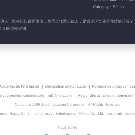
Category：Séries
竟是枕边人！双生姐姐设局复仇，梦境反转爱上仇人，是命运玩笑还是救赎的开端？
 肖雨 掌心难逃
Actualités de l'entreprise
Déclaration anti-piratage
Politique de protection de
de coopération commerciale：intl@mgtv.com
Retour des utilisateurs：service@
Copyright 2006-2026 mgtv.com Corporation, All Rights Reserved
unan Happy Sunshine Interactive Entertainment Media Co., Ltd. Tous droits réserv
Nous suivre