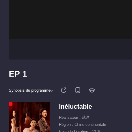
EP 1
Synopsis du programme
Inéluctable
Réalisateur：武洋
Région：Chine continentale
Episode Duration：12:10