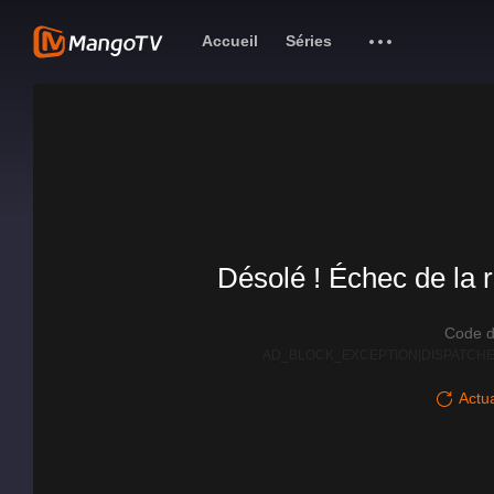
Accueil
Séries
Désolé ! Échec de la r
Code d
AD_BLOCK_EXCEPTION|DISPATCHE
Actua