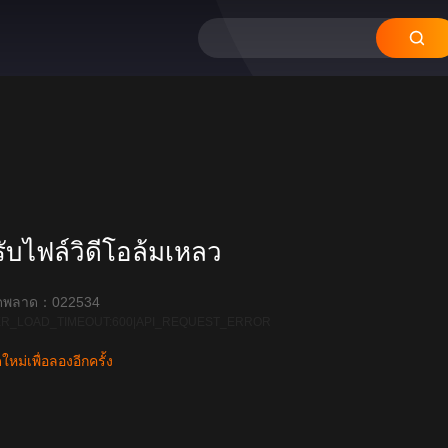
บไฟล์วิดีโอล้มเหลว
ิดพลาด：022534
R_LOAD_TIMEOUT:600|API_REQUEST_ERROR
หม่เพื่อลองอีกครั้ง