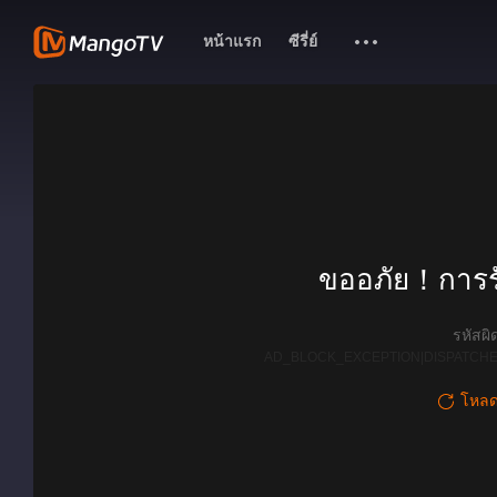
หน้าแรก
ซีรี่ย์
ขออภัย！การรั
รหัสผ
AD_BLOCK_EXCEPTION|DISPATCHE
โหลดใ