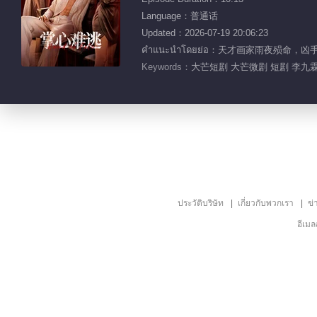
Language：普通话
Updated：2026-07-19 20:06:23
คำแนะนำโดยย่อ：天才画家雨夜殒
Keywords：
大芒短剧 大芒微剧 短剧 李九霖
ประวัติบริษัท
เกี่ยวกับพวกเรา
ข่
อีเม