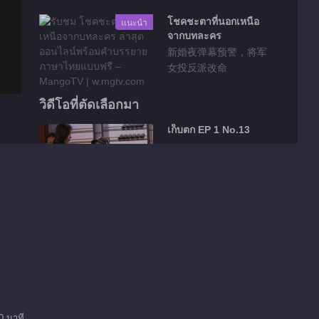
โชคชะตาที่นอกเหนือ
แนะนำ
จากบทละคร
新婚夜弹幕预警，将军
女投反派改命
วิดีโอที่ตัดเลือกมา
เก็บตก EP 1 No.13
00:57
เก็บตก EP 1 No.12
00:21
เก็บตก EP 1 No.10
0 นาที