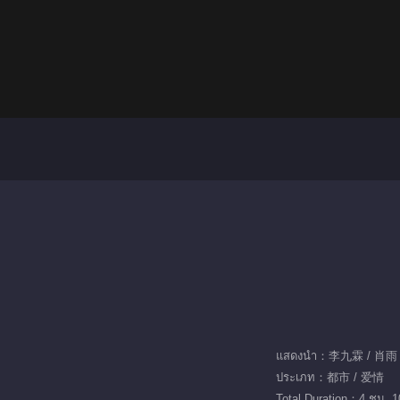
แสดงนำ：李九霖 / 肖雨
ประเภท：都市 / 爱情
Total Duration：4 ชม. 1