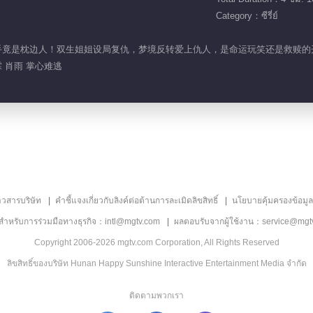
Category：ซีรี่ย์
命，凶手竟是枕边人！双生姐姐设局复仇，梦境反转爱上仇人，是命运玩笑还是救赎
 肖雨 掌心难逃
าวสารบริษัท
คำชี้แจงเกี่ยวกับลิงค์ต่อต้านการละเมิดลิขสิทธิ์
นโยบายคุ้มครองข้อมู
ลสำหรับการร่วมมือทางธุรกิจ：intl@mgtv.com
ผลตอบรับจากผู้ใช้งาน：service@mgt
Copyright 2006-2026 mgtv.com Corporation, All Rights Reserved
ลิขสิทธิ์ของบริษัท Hunan Happy Sunshine Interactive Entertainment Media จำกัด
ติดตามพวกเรา