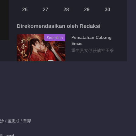
26
27
28
29
30
Direkomendasikan oleh Redaksi
Pematahan Cabang
Sarankan
Emas
重生贵女俘获战神王爷
Highlight
Fitur EP 1 No.159
Pertandingan
Megah
00:46
Fitur EP 1 No.158
此沙 / 董思成 / 黄羿
Pertandingan
Megah
00:13
19 menit