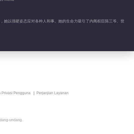
Fitur EP 1 No.157
Pertandingan
家后，她以强硬姿态应对各种人和事。她的生命力吸引了内阁权臣陈三爷、世
Megah
00:20
Fitur EP 1 No.156
Pertandingan
Megah
00:25
Fitur EP 1 No.155
Pertandingan
Megah
n Privasi Pengguna
Perjanjian Layanan
00:32
Fitur EP 40 No.86
Pertandingan
Megah
ndang-undang.
00:36