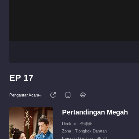
EP 17
Pengantar Acara
Pertandingan Megah
Direktur：金雄豪
Zona：Tiongkok Daratan
Episode Duration：46:23