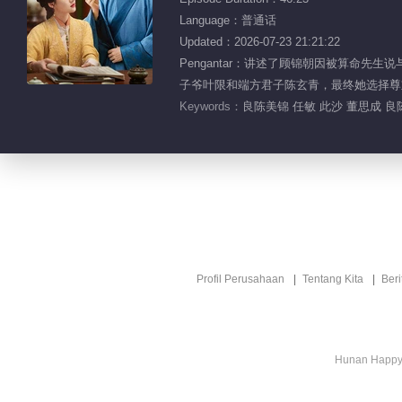
Language：普通话
Updated：2026-07-23 21:21:22
Pengantar：讲述了顾锦朝因被算命
子爷叶限和端方君子陈玄青，最终她选择尊
Keywords：
良陈美锦 任敏 此沙 董思成 
Profil Perusahaan
Tentang Kita
Ber
Hunan Happy 