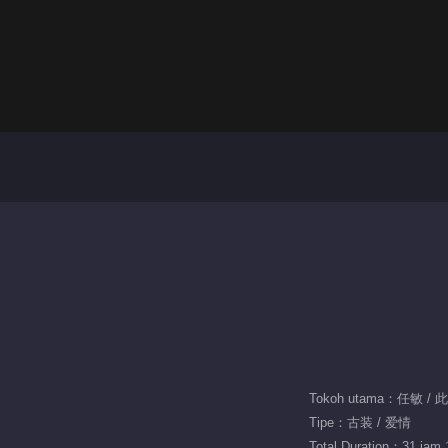
Tokoh utama：任敏 / 
Tipe：古装 / 爱情
Total Duration：31 jam 