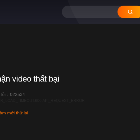
hận video thất bại
 lỗi：022534
R_LOAD_TIMEOUT:600|API_REQUEST_ERROR
àm mới thử lại