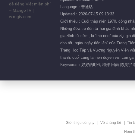
Language：普通话
Updated：2026-07-15 09:13:33
Giới thiệu：Cuối thập niên 1970, công nhân
Những đứa trẻ đến từ hai gia đình khác 
gia đình từ sớm, là “mỏ neo” của đại gia 
cho tốt, ngày ngày tiến lên” của Trang Ti
Trang Học Tập và Vương Nguyên Viện vốn 
thành, cuối cùng lại nên duyên với con g
Keywords：
好好的时代 梅婷 田雨 陈昊宇
Giới thiệu công ty
Về chúng tôi
Tin t
Hòm t