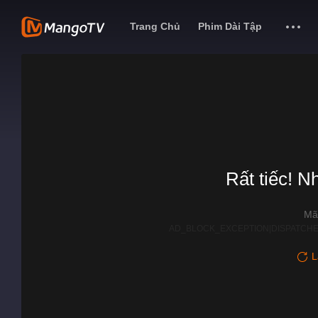
Trang Chủ
Phim Dài Tập
Rất tiếc! N
Mã
AD_BLOCK_EXCEPTION|DISPATCHE
L