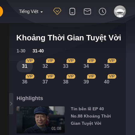
Tiếng Việt
Khoảng Thời Gian Tuyệt Vời
1-30
31-40
VIP
VIP
VIP
VIP
VIP
31
32
33
34
35
VIP
VIP
VIP
VIP
VIP
36
37
38
39
40
Highlights
Tin bên lề EP 40
No.88 Khoảng Thời
Gian Tuyệt Vời
01:08