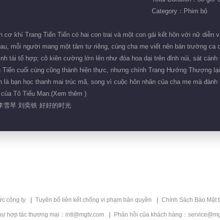
Category：Phim bộ
 cơ khí Trang Tiến Tiến có hai con trai và một con gái kết hôn với nữ diễn
nhau, mỗi người mang một tâm tư riêng, cùng cha mẹ viết nên bản trường ca
đình tái tổ hợp; cô kiên cường lớn lên như đóa hoa dại trên đỉnh núi, sát c
ến Tiến cuối cùng cũng thành hiện thực, nhưng chính Trang Hướng Thượng lại
là bạn học thanh mai trúc mã, song vì cuộc hôn nhân của cha mẹ mà đành 
ái của Tô Tiểu Man.(Xem thêm )
 李雪琴 刘奕铁 好好的时光
ức công ty
Tuyên bố liên kết chống vi phạm bản quyền
Chính Sách Bảo Mật 
hư hợp tác thương mại：intl@mgtv.com
Phản hồi của khách hàng：service@mg