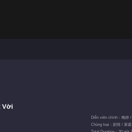
 Vời
Diễn viên chính：梅
Chủng loại：剧情 / 家庭
Total Duration：30 giờ 