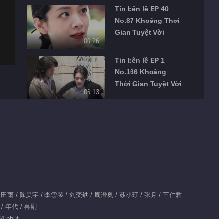
Tin bên lề EP 40
No.87 Khoảng Thời
Gian Tuyệt Vời
00:26
Tin bên lề EP 1
No.166 Khoảng
Thời Gian Tuyệt Vời
06:13
Tin bên lề EP 1
No.164 Khoảng
Thời Gian Tuyệt Vời
05:15
Tin bên lề EP 1
No.165 Khoảng
Thời Gian Tuyệt Vời
05:37
婷 / 田雨 / 陈昊宇 / 李雪琴 / 刘奕铁 / 周澄奥 / 苏小玎 / 张月 / 王仁君
 / 年代 / 喜剧
Tin bên lề EP 1
34 phút