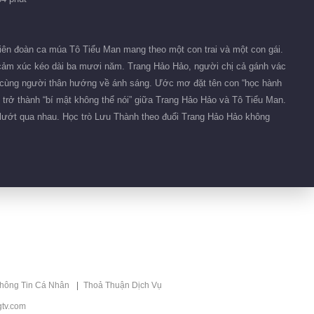
No.162 Khoảng
Thời Gian Tuyệt Vời
00:39
 viên đoàn ca múa Tô Tiểu Man mang theo một con trai và một con gái.
Tin bên lề EP 1
 cảm xúc kéo dài ba mươi năm. Trang Hảo Hảo, người chị cả gánh vác
No.163 Khoảng
ánh cùng người thân hướng về ánh sáng. Ước mơ đặt tên con “học hành
Thời Gian Tuyệt Vời
 trở thành “bí mật không thể nói” giữa Trang Hảo Hảo và Tô Tiểu Man.
00:41
lướt qua nhau. Học trò Lưu Thành theo đuổi Trang Hảo Hảo không
Tin bên lề EP 1
No.161 Khoảng
Thời Gian Tuyệt Vời
00:26
Tin bên lề EP 1
No.160 Khoảng
Thời Gian Tuyệt Vời
00:43
thông Tin Cá Nhân
Thoả Thuận Dịch Vụ
Tin bên lề EP 1
No.159 Khoảng
tv.com