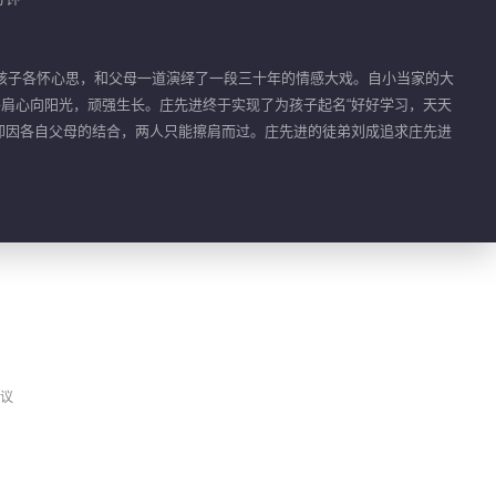
06:13
梅婷田雨陈昊宇周澄奥
四人开启神秘盲盒
孩子各怀心思，和父母一道演绎了一段三十年的情感大戏。自小当家的大
并肩心向阳光，顽强生长。庄先进终于实现了为孩子起名“好好学习，天天
05:15
，却因各自父母的结合，两人只能擦肩而过。庄先进的徒弟刘成追求庄先进
梅婷田雨陈昊宇周澄奥
欢乐爆料笑翻全场
05:37
和爱的人在一起，就是
好好的时光
00:39
刘成终于悔悟 问庄先
议
进自己还能喊他师父
吗？
00:41