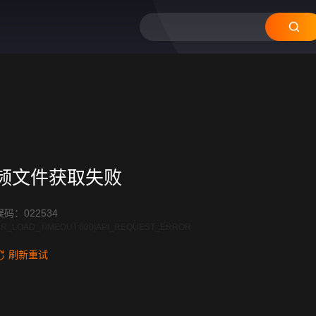
频文件获取失败
码：022534
R_LOAD_TIMEOUT:600|API_REQUEST_ERROR
刷新重试