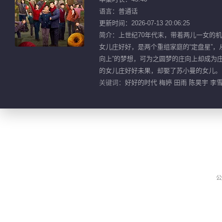
语言：普通话
更新时间：2026-07-13 20:06:25
简介：上世纪70年代末，带着两儿一女的
女儿庄好好，是两个重组家庭的“定盘星”
向上”的梦想，可为之圆梦的庄向上却成为
的女儿庄好好未果，却娶了苏小曼的女儿。
关键词：
好好的时代 梅婷 田雨 陈昊宇 李
公