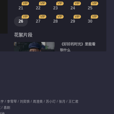
VIP
VIP
VIP
VIP
VIP
21
22
23
24
25
VIP
VIP
VIP
VIP
VIP
26
27
28
29
30
花絮片段
《好好的时光》里能看
到什么
01:08
好好来找方亮 决定和
方亮在一起
00:26
周澄奥探班片场采访陈
宇 / 李雪琴 / 刘奕铁 / 周澄奥 / 苏小玎 / 张月 / 王仁君
昊宇
 / 喜剧
分钟