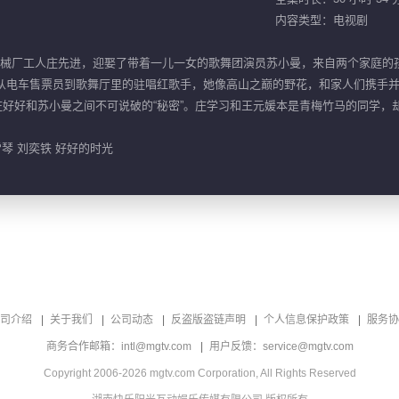
内容类型：电视剧
机械厂工人庄先进，迎娶了带着一儿一女的歌舞团演员苏小曼，来自两个家庭的
，从电车售票员到歌舞厅里的驻唱红歌手，她像高山之巅的野花，和家人们携手
庄好好和苏小曼之间不可说破的“秘密”。庄学习和王元媛本是青梅竹马的同学
雪琴 刘奕铁 好好的时光
司介绍
关于我们
公司动态
反盗版盗链声明
个人信息保护政策
服务协
商务合作邮箱：intl@mgtv.com
用户反馈：service@mgtv.com
Copyright 2006-2026 mgtv.com Corporation, All Rights Reserved