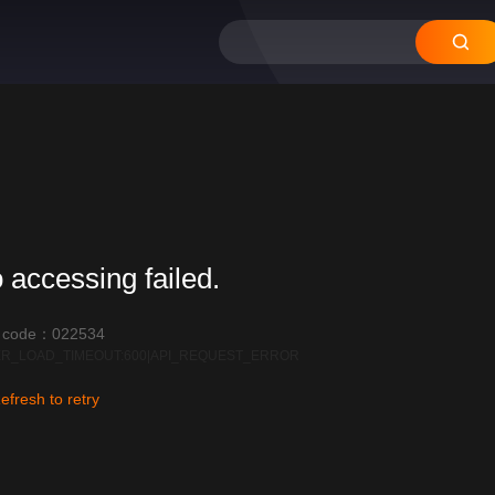
 accessing failed.
r code：022534
R_LOAD_TIMEOUT:600|API_REQUEST_ERROR
efresh to retry