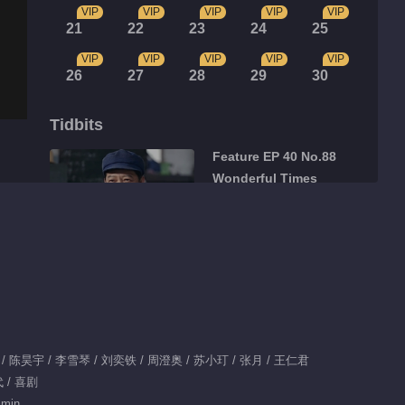
VIP
VIP
VIP
VIP
VIP
21
22
23
24
25
VIP
VIP
VIP
VIP
VIP
26
27
28
29
30
Tidbits
Feature EP 40 No.88
Wonderful Times
01:08
Feature EP 40 No.87
Wonderful Times
00:26
Feature EP 1 No.166
雨 / 陈昊宇 / 李雪琴 / 刘奕铁 / 周澄奥 / 苏小玎 / 张月 / 王仁君
Wonderful Times
代 / 喜剧
 min