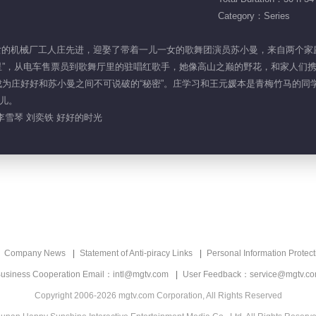
Category：Series
两儿一女的机械厂工人庄先进，迎娶了带着一儿一女的歌舞团演员苏小曼，来自两
星”，从电车售票员到歌舞厅里的驻唱红歌手，她像高山之巅的野花，和家人们
成为庄好好和苏小曼之间不可说破的“秘密”。庄学习和王元媛本是青梅竹马的
儿。
 李雪琴 刘奕铁 好好的时光
Company News
Statement of Anti-piracy Links
Personal Information Protect
usiness Cooperation Email：intl@mgtv.com
User Feedback：service@mgtv.c
Copyright 2006-2026 mgtv.com Corporation, All Rights Reserved