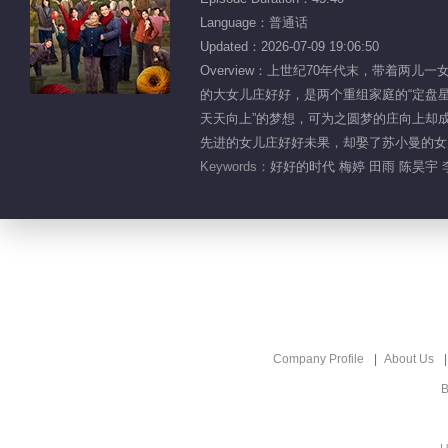
Language：普通话
Updated：2026-07-09 19:06:50
Overview：上世纪70年代末，带着
的大女儿庄好好，是两个重组家庭的“定盘
天天向上”的梦想，可为之圆梦的庄向上却
先进的女儿庄好好未果，却娶了苏小曼的女
Keywords：
好好的时代 梅婷 田雨 陈昊宇
Company Profile
About Us
B