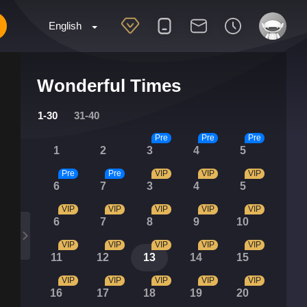
English
Wonderful Times
1-30
31-40
Pre
Pre
Pre
1
2
3
4
5
Pre
Pre
VIP
VIP
VIP
6
7
3
4
5
VIP
VIP
VIP
VIP
VIP
6
7
8
9
10
VIP
VIP
VIP
VIP
VIP
11
12
13
14
15
VIP
VIP
VIP
VIP
VIP
16
17
18
19
20