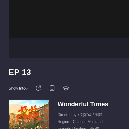
EP 13
Show Info
Wonderful Times
Directed by：刘家成 / 刘洋
Region：Chinese Mainland
Episode Duration：45:40