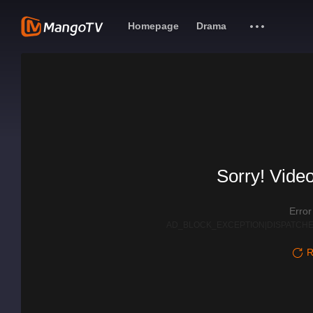
Homepage
Drama
Sorry! Video
Erro
AD_BLOCK_EXCEPTION|DISPATCHE
R