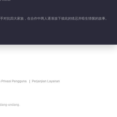
Gema Hati
00:57
青携手对抗四大家族，在合作中两人逐渐放下彼此的猜忌并暗生情愫的故事。
Fitur EP 1 No.1
Gema Hati
00:33
n Privasi Pengguna
Perjanjian Layanan
ndang-undang.