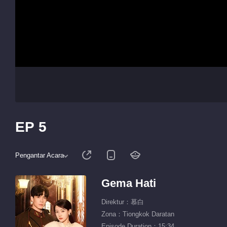
EP 5
Pengantar Acara
Gema Hati
Direktur：慕白
Zona：Tiongkok Daratan
Episode Duration：15:34