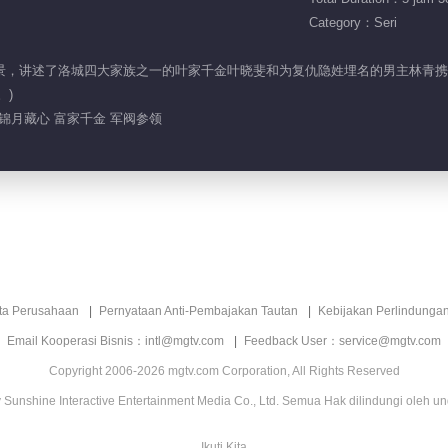
Category：Seri
期为背景，讲述了洛城四大家族之一的叶家千金叶晓斐和为复仇隐姓埋名的男主林
。)
 锦月藏心 富家千金 军阀参领
ita Perusahaan
Pernyataan Anti-Pembajakan Tautan
Kebijakan Perlindunga
Email Kooperasi Bisnis：intl@mgtv.com
Feedback User：service@mgtv.com
Copyright 2006-2026 mgtv.com Corporation, All Rights Reserved
Sunshine Interactive Entertainment Media Co., Ltd. Semua Hak dilindungi oleh u
Ikuti Kita