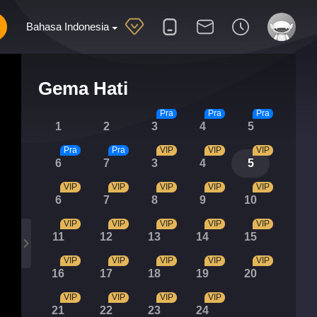
Bahasa Indonesia
Gema Hati
Pra
Pra
Pra
1
2
3
4
5
Pra
Pra
VIP
VIP
VIP
6
7
3
4
5
VIP
VIP
VIP
VIP
VIP
6
7
8
9
10
VIP
VIP
VIP
VIP
VIP
11
12
13
14
15
VIP
VIP
VIP
VIP
VIP
16
17
18
19
20
VIP
VIP
VIP
VIP
21
22
23
24