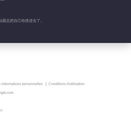
哪知霸总把自己给搭进去了。
s informations personnelles
Conditions d'utilisation
mgtv.com
és