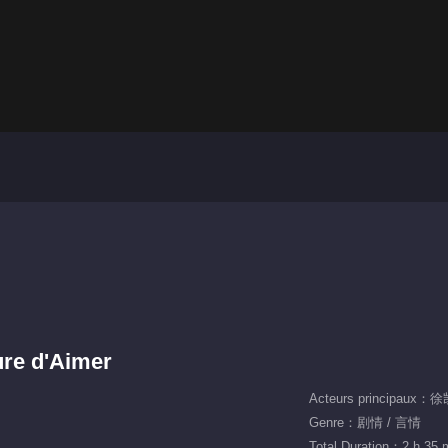
ure d'Aimer
Acteurs principaux
Genre：剧情 / 言情
Total Duration：2 h 35 