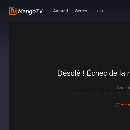
Accueil
Séries
Désolé ! Échec de la r
Code d
AD_BLOCK_EXCEPTION|DISPATCHE
Actua