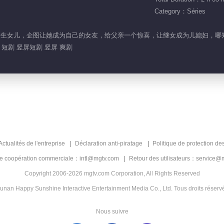
Category：Séries
后妈亲生女儿，企图让她成为自己的女友，给父亲一个惊喜，让继女成为儿媳妇，
 短剧 竖屏短剧 竖屏 爽剧
Actualités de l'entreprise
Déclaration anti-piratage
Politique de protection de
de coopération commerciale：intl@mgtv.com
Retour des utilisateurs：service@
Copyright 2006-2026 mgtv.com Corporation, All Rights Reserved
unan Happy Sunshine Interactive Entertainment Media Co., Ltd. Tous droits réserv
Nous suivre