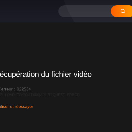
écupération du fichier vidéo
'erreur：022534
R_LOAD_TIMEOUT:600|API_REQUEST_ERROR
liser et réessayer