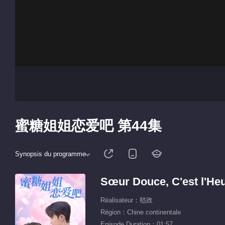
蜜糖姐姐恋爱吧 第44集
Synopsis du programme
Sœur Douce, C'est l'He
Réalisateur：嵇政
Région：Chine continentale
Episode Duration：01:57