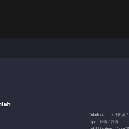
nlah
Tokoh utama：徐凯鑫 
Tipe：剧情 / 言情
Total Duration：2 jam 3