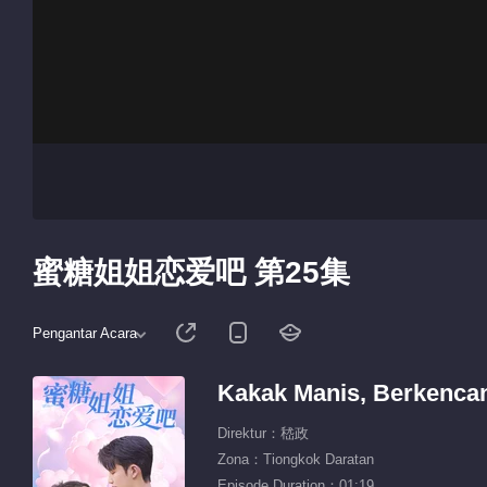
蜜糖姐姐恋爱吧 第25集
Pengantar Acara
Kakak Manis, Berkenca
Direktur：嵇政
Zona：Tiongkok Daratan
Episode Duration：01:19