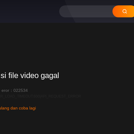
si file video gagal
 eror：022534
R_LOAD_TIMEOUT:600|API_REQUEST_ERROR
lang dan coba lagi