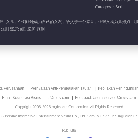
Category：Seri
查后妈亲生女儿，企图让她成为自己的女友，给父亲一个惊喜，让继女成为儿媳妇，
 短剧 竖屏短剧 竖屏 爽剧
ita Perusahaan
Pernyataan Anti-Pembajakan Tautan
Kebijakan Perlindunga
Email Kooperasi Bisnis：intl@mgtv.com
Feedback User：service@mgtv.com
Copyright 2006-2026 mgtv.com Corporation, All Rights Reserved
Sunshine Interactive Entertainment Media Co., Ltd. Semua Hak dilindungi oleh u
Ikuti Kita