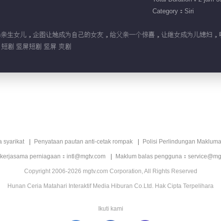
Category：Siri
调查后妈亲生女儿，企图让她成为自己的女友，给父亲一个惊喜，让继女成为儿媳妇
 短剧 竖屏短剧 竖屏 爽剧
a syarikat
Penyataan pautan anti-cetak rompak
Polisi Perlindungan Makluma
 kerjasama perniagaan：intl@mgtv.com
Maklum balas pengguna：service@mg
Copyright 2006-2026 mgtv.com Corporation, All Rights Reserved
Hunan Ceria Matahari Interaktif Media Hiburan Co.Ltd. Hak Cipta Terpelihara
Ikuti kami