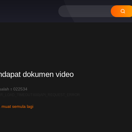
ndapat dokumen video
salah：022534
R_LOAD_TIMEOUT:600|API_REQUEST_ERROR
 muat semula lagi