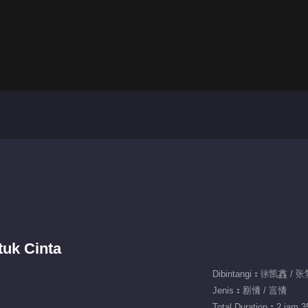
uk Cinta
Dibintangi：徐凯鑫 / 
Jenis：剧情 / 言情
Total Duration：2 jam 35