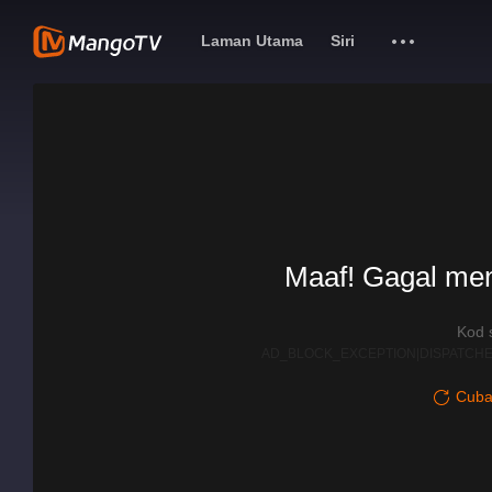
Laman Utama
Siri
Maaf! Gagal me
Kod 
AD_BLOCK_EXCEPTION|DISPATCHE
Cuba