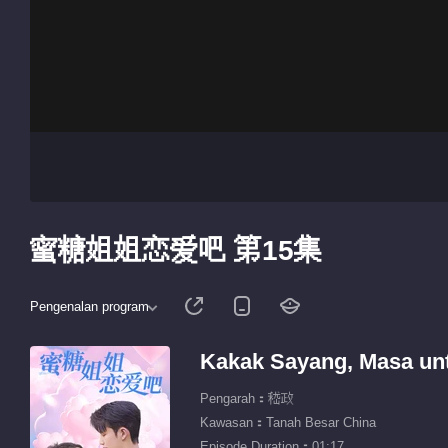
蜜糖姐姐恋爱吧 第15集
Pengenalan program
Kakak Sayang, Masa unt
Pengarah：嵇政
Kawasan：Tanah Besar China
Episode Duration：01:17