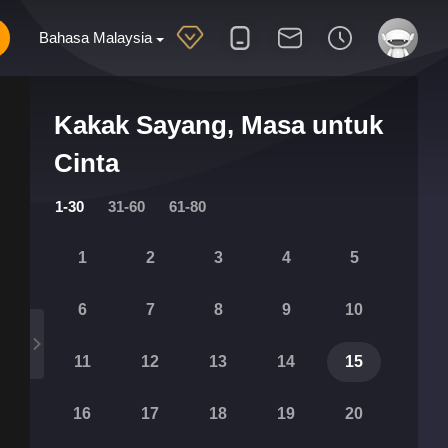
Bahasa Malaysia
Kakak Sayang, Masa untuk
Cinta
1-30
31-60
61-80
1
2
3
4
5
6
7
8
9
10
11
12
13
14
15
16
17
18
19
20