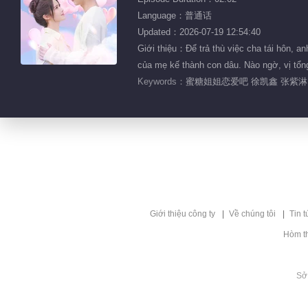
Language：普通话
Updated：2026-07-19 12:54:40
Giới thiệu：Để trả thù việc cha tái hôn, a
của mẹ kế thành con dâu. Nào ngờ, vị tổng
Keywords：
蜜糖姐姐恋爱吧 徐凯鑫 张紫淋
Giới thiệu công ty
Về chúng tôi
Tin t
Hòm t
Sở