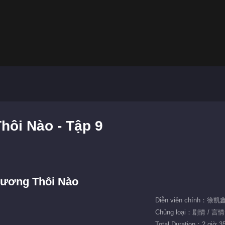
hôi Nào - Tập 9
Đương Thôi Nào
Diễn viên chính：徐凯
Chủng loại：剧情 / 言情
Total Duration：2 giờ 3