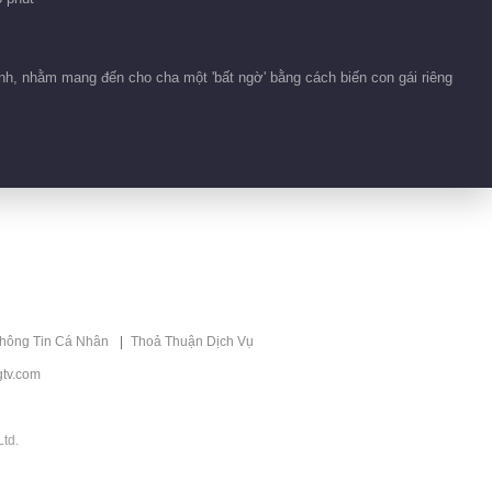
mình, nhằm mang đến cho cha một 'bất ngờ' bằng cách biến con gái riêng
thông Tin Cá Nhân
Thoả Thuận Dịch Vụ
tv.com
td.