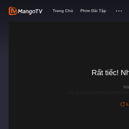
Trang Chủ
Phim Dài Tập
Rất tiếc! N
Mã
AD_BLOCK_EXCEPTION|DISPATCHE
L