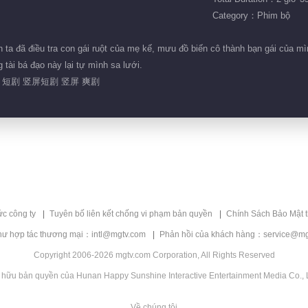
Category：Phim bộ
nh ta đã điều tra con gái ruột của mẹ kế, mưu đồ biến cô thành bạn gái của 
 tài bá đạo này lại tự mình sa lưới.
 短剧 竖屏短剧 竖屏 爽剧
ức công ty
Tuyên bố liên kết chống vi phạm bản quyền
Chính Sách Bảo Mật 
hư hợp tác thương mại：intl@mgtv.com
Phản hồi của khách hàng：service@mg
Copyright 2006-2026 mgtv.com Corporation, All Rights Reserved
 hữu bản quyền của Hunan Happy Sunshine Interactive Entertainment Media Co., L
Về chúng tôi