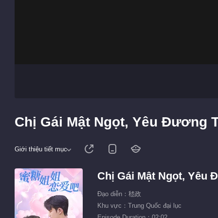
Chị Gái Mật Ngọt, Yêu Đương T
Giới thiệu tiết mục
Chị Gái Mật Ngọt, Yêu 
Đạo diễn：嵇政
Khu vực：Trung Quốc đại lục
Episode Duration：02:02