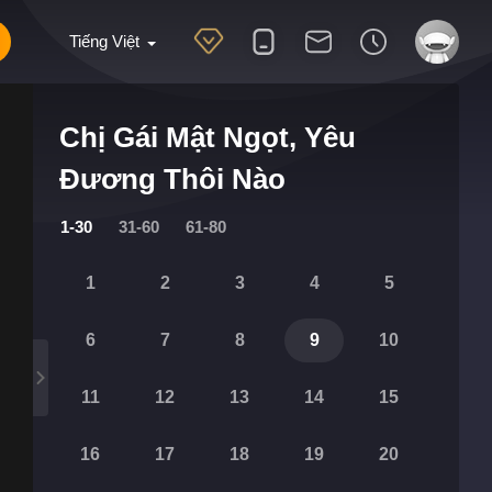
Tiếng Việt
Chị Gái Mật Ngọt, Yêu
Đương Thôi Nào
1-30
31-60
61-80
1
2
3
4
5
6
7
8
9
10
11
12
13
14
15
16
17
18
19
20