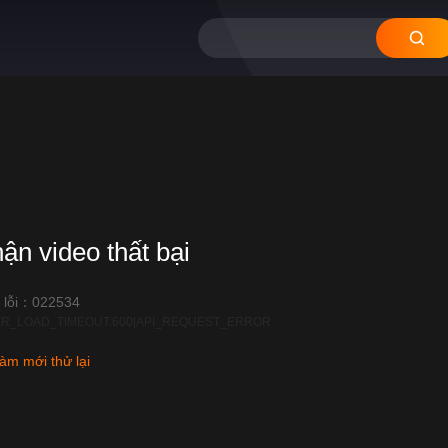
hận video thất bại
 lỗi：022534
R_LOAD_TIMEOUT:600|API_REQUEST_ERROR
àm mới thử lại