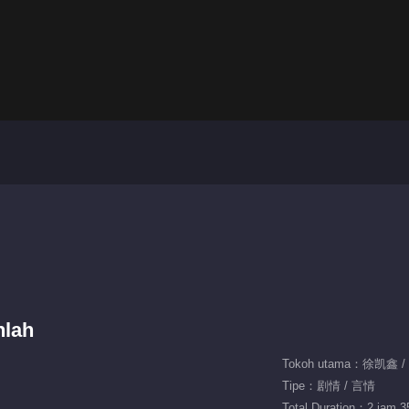
nlah
Tokoh utama：徐凯鑫 
Tipe：剧情 / 言情
Total Duration：2 jam 3