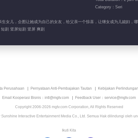
Category：Seri
查后妈亲生女儿，企图让她成为自己的女友，给父亲一个惊喜，让继女成为儿媳妇，
 短剧 竖屏短剧 竖屏 爽剧
ita Perusahaan
Pernyataan Anti-Pembajakan Tautan
Kebijakan Perlindunga
Email Kooperasi Bisnis：intl@mgtv.com
Feedback User：service@mgtv.com
Copyright 2006-2026 mgtv.com Corporation, All Rights Reserved
Sunshine Interactive Entertainment Media Co., Ltd. Semua Hak dilindungi oleh u
Ikuti Kita