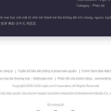
Category：Phim bộ
h mai trúc mã mất trí nhớ trở thành kẻ thù không đội trời chung, ngược luyế
 竖屏 爽剧 伍中元 周思思
ức công ty
Tuyên bố liên kết chống vi phạm bản quyền
Chính Sách Bảo Mật 
hư hợp tác thương mại：intl@mgtv.com
Phản hồi của khách hàng：service@mg
Copyright 2006-2026 mgtv.com Corporation, All Rights Reserved
 hữu bản quyền của Hunan Happy Sunshine Interactive Entertainment Media Co., L
Về chúng tôi