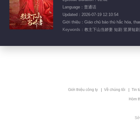
Language：普通话
Updated：2026-07-19 12:10:54
Giới thiệu：Giáo chủ báo thù hắc hóa, than
Keywords：
教主下山当娇妻 短剧 竖屏短剧
Giới thiệu công ty
Về chúng tôi
Tin t
Hòm t
Sở