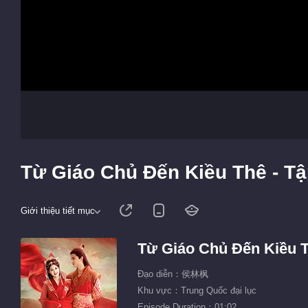
Từ Giáo Chủ Đến Kiều Thê - Tậ
Giới thiệu tiết mục
Từ Giáo Chủ Đến Kiều 
Đạo diễn：侯林枫
Khu vực：Trung Quốc đại lục
Episode Duration：01:02