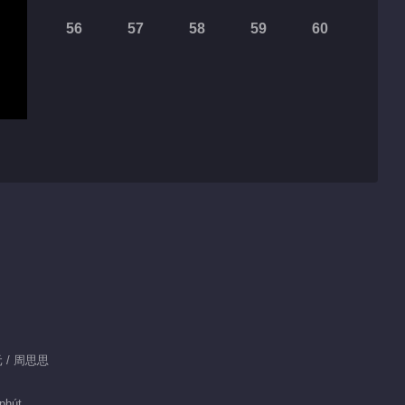
56
57
58
59
60
元 / 周思思
phút