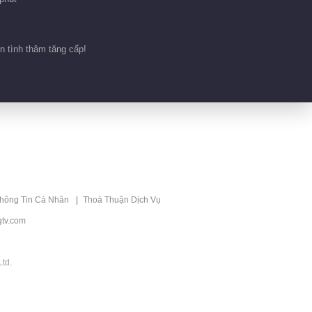
n tình thâm tăng cấp!
thông Tin Cá Nhân
Thoả Thuận Dịch Vụ
tv.com
td.