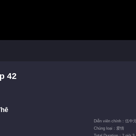
p 42
Thê
Diễn viên chính：伍中
Chủng loại：爱情
Total Duration：2 giờ 3 