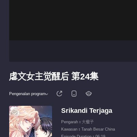
虐文女主觉醒后 第24集
Pengenalan program
Srikandi Terjaga
Pengarah：大橙子
Kawasan：Tanah Besar China
Episode Duration：06:19