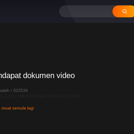
ndapat dokumen video
salah：022534
R_LOAD_TIMEOUT:600|API_REQUEST_ERROR
 muat semula lagi