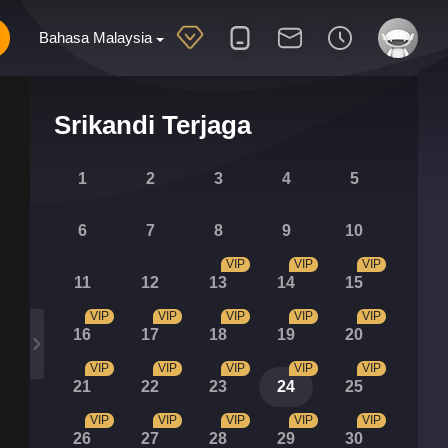
Bahasa Malaysia
Srikandi Terjaga
1
2
3
4
5
6
7
8
9
10
VIP
VIP
VIP
11
12
13
14
15
VIP
VIP
VIP
VIP
VIP
16
17
18
19
20
VIP
VIP
VIP
VIP
VIP
21
22
23
24
25
VIP
VIP
VIP
VIP
VIP
26
27
28
29
30