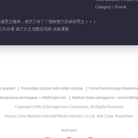
Category：Komik
主刚把渣男主踹掉，竟然又来了个强制爱文的病娇男主！！！
后东动漫 虐文女主觉醒后视频 咸鱼漫画
a syarikat
Penyataan pautan anti-cetak rompak
Polisi Perlindungan Makluma
 kerjasama perniagaan：intl@mgtv.com
Maklum balas pengguna：service@mg
Copyright 2006-2026 mgtv.com Corporation, All Rights Reserved
Hunan Ceria Matahari Interaktif Media Hiburan Co.Ltd. Hak Cipta Terpelihara
Ikuti kami