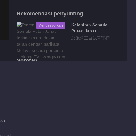
Rekomendasi penyunting
Kelahiran Semula
Mengesyorkan
Puteri Jahat
反派公主由我来守护
Sorotan
原来安托万真的是桑诺
啊！
01:14
坎蒂丝看懂了维利卡斯
家族传递的暗语
ahui
01:29
坎蒂丝找安托万要一个
 minit