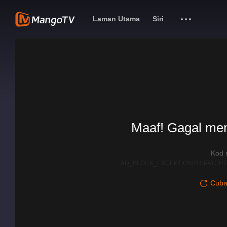
Laman Utama
Siri
Maaf! Gagal me
Kod 
AD_BLOCK_EXCEPTION|DISPATCHE
Cuba