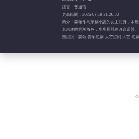
語言：普通话
更新時間：2026-07-19 21:26:30
簡介：姜頌作爲穿越小說的女主前身，本應
名未遂的炮灰角色，步步爲營終改命逆襲。
關鍵詞：
姜颂 姜颂短剧 大芒短剧 大芒 短剧
公