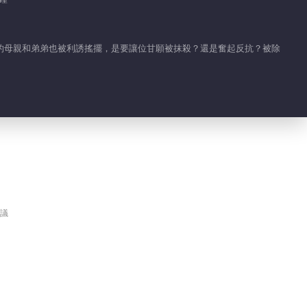
00:07
鄭湫泓采訪：即興清唱
的母親和弟弟也被利誘搖擺，是要讓位甘願被抹殺？還是奮起反抗？被除
主題曲講述創作背後故
事
07:38
鄧凱專訪：獨家解讀他
眼中的沈确
02:39
天氣女友&天氣男友
議
00:23
從姜頌視角解讀全劇
03:35