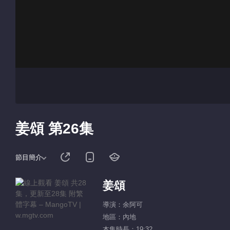
姜頌 第26集
節目簡介
姜頌
導演：余阿可
地區：內地
本集時長：19:32