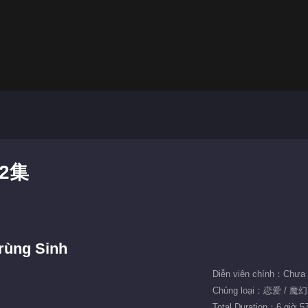
2集
rùng Sinh
Diễn viên chính：Chưa 
Chủng loại：恋爱 / 魔幻
Total Duration：6 giờ 5