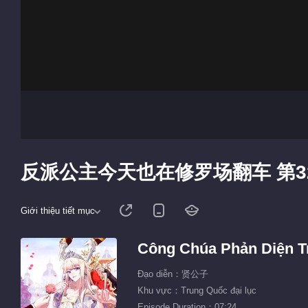
反派公主今天也在修罗场翻车 第3
Giới thiệu tiết mục
Công Chúa Phản Diện T
Đạo diễn：贤公子
Khu vực：Trung Quốc đại lục
Episode Duration：07:24