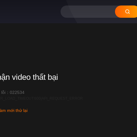
hận video thất bại
 lỗi：022534
R_LOAD_TIMEOUT:600|API_REQUEST_ERROR
àm mới thử lại