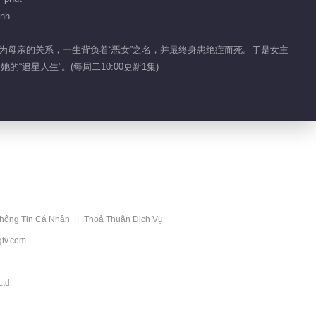
ình
01:42
，因为母亲的关系，一生背负着“恶女”之名，并最终身患绝症而死。于是女主
阿瑟承诺自己将永远效
追星人生”。(每周二10:00更新1集)
忠塞琳娜
01:48
国王用魔法阵瓦解了真
正女主的灵魂
00:46
凯尔文尤其救不了早已
死去的塞琳娜
thông Tin Cá Nhân
Thoả Thuận Dịch Vụ
tv.com
01:12
唯有伊瑟拉皇族的血能
td.
杀死镜中人的灵魂