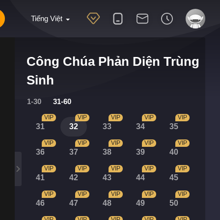
Tiếng Việt
Công Chúa Phản Diện Trùng
Sinh
1-30
31-60
VIP
VIP
VIP
VIP
VIP
31
32
33
34
35
VIP
VIP
VIP
VIP
VIP
36
37
38
39
40
VIP
VIP
VIP
VIP
VIP
41
42
43
44
45
VIP
VIP
VIP
VIP
VIP
46
47
48
49
50
VIP
VIP
VIP
VIP
VIP