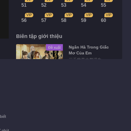
51
52
53
54
55
VIP
VIP
VIP
VIP
VIP
56
57
58
59
60
Biên tập giới thiệu
Ngân Hà Trong Giấc
Đề xuất
Mơ Của Em
三千世界大梦浮生
Highlights
阿瑟难以理解为何受欢
迎也要吵架啊？
01:13
biết
凯尔文答应帮助塞琳娜
安全抵达北境
7 phút