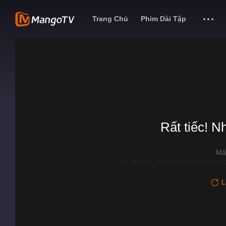
Trang Chủ
Phim Dài Tập
Rất tiếc! N
Mã
AD_BLOCK_EXCEPTION|DISPATCHE
L