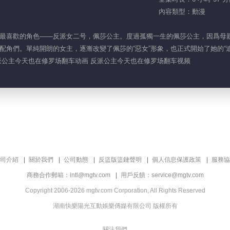
內容類型：動漫
最喜歡的角色——反派女二号，佩莎公主。度過孤獨一生的佩莎公主，因爲母親
們。單純開朗的女主，逐漸改變了佩莎的“惡女”形象，也正式開始了她的“追星人生
派公主今天也在修罗场翻车动画 反派公主今天也在修罗场翻车视频
司介紹
關於我們
公司動態
反盜版盜鏈聲明
個人信息保護政策
服務協
商務合作郵箱：intl@mgtv.com
用戶反饋：service@mgtv.com
Copyright 2006-2026 mgtv.com Corporation, All Rights Reserved
湖南快樂陽光互動娛樂傳媒有限公司 版權所有
關注我們