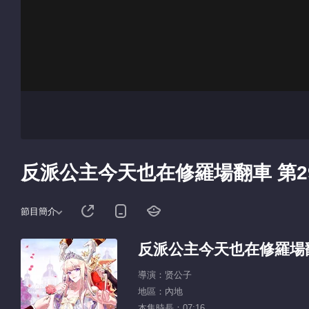
反派公主今天也在修羅場翻車 第2
節目簡介
反派公主今天也在修羅場
導演：贤公子
地區：內地
本集時長：07:16