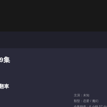
9集
翻車
主演：未知
類型：恋爱 / 魔幻
全集時長：6 小時 57 