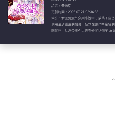
語言：普通话
更新時間：2026-07-21 02:34:36
簡介：女主角意外穿到小說中，成爲了自己
利用這次重生的機會，拯救在原作中犧牲的配角
關鍵詞：
反派公主今天也在修罗场翻车 反
公