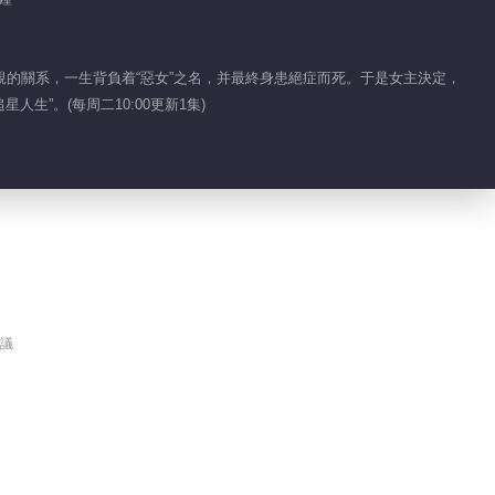
阿瑟承諾自己將永遠效
忠塞琳娜
的關系，一生背負着“惡女”之名，并最終身患絕症而死。于是女主決定，
”。(每周二10:00更新1集)
01:48
國王用魔法陣瓦解了真
正女主的靈魂
00:46
凱爾文尤其救不了早已
死去的塞琳娜
議
01:12
唯有伊瑟拉皇族的血能
殺死鏡中人的靈魂
01:14