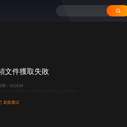
頻文件獲取失敗
碼：022534
R_LOAD_TIMEOUT:600|API_REQUEST_ERROR
刷新重試