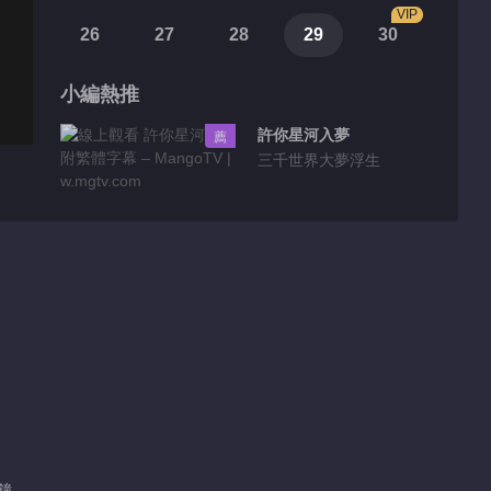
VIP
26
27
28
29
30
小編熱推
許你星河入夢
薦
三千世界大夢浮生
花絮片段
阿瑟難以理解爲何受歡
迎也要吵架啊？
01:13
凱爾文答應幫助塞琳娜
安全抵達北境
01:42
分鐘