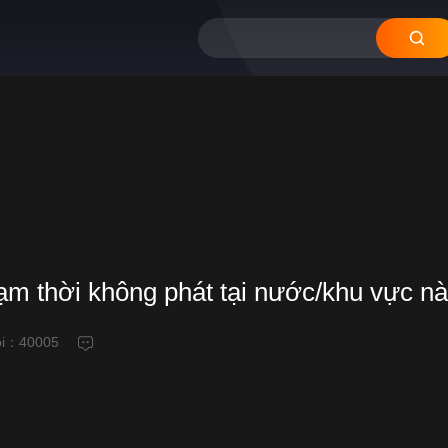
tạm thời không phát tại nước/khu vực n
ỗi：
40005