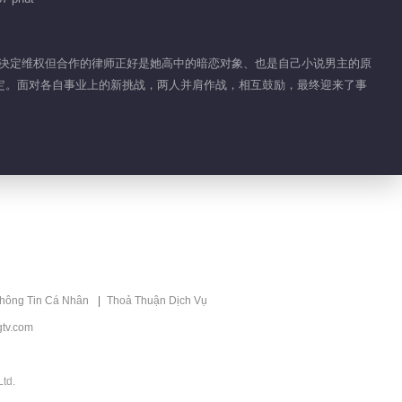
Anh
Tin bên lề EP 1
No.113 Em Là Tình
阮喻决定维权但合作的律师正好是她高中的暗恋对象、也是自己小说男主的原
Yêu Đến Muộn Của
定。面对各自事业上的新挑战，两人并肩作战，相互鼓励，最终迎来了事
01:21
Anh
Tin bên lề EP 1
No.112 Em Là Tình
Yêu Đến Muộn Của
02:04
Anh
Tin bên lề EP 30
No.46 Em Là Tình
Yêu Đến Muộn Của
00:51
Anh
thông Tin Cá Nhân
Thoả Thuận Dịch Vụ
Tin bên lề EP 30
tv.com
No.45 Em Là Tình
Yêu Đến Muộn Của
01:37
Anh
td.