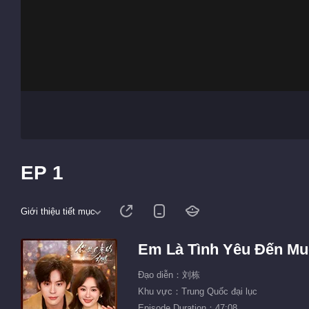
EP 1
Giới thiệu tiết mục
Em Là Tình Yêu Đến M
Đạo diễn：刘栋
Khu vực：Trung Quốc đại lục
Episode Duration：47:08