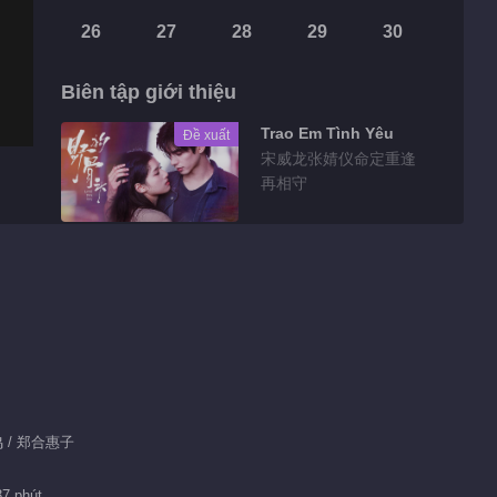
26
27
28
29
30
Biên tập giới thiệu
Trao Em Tình Yêu
Đề xuất
宋威龙张婧仪命定重逢
再相守
Highlights
Tin bên lề EP 1
No.115 Em Là Tình
Yêu Đến Muộn Của
05:14
Anh
Tin bên lề EP 1
哲鸣 / 郑合惠子
No.114 Em Là Tình
Yêu Đến Muộn Của
01:59
37 phút