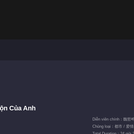
uộn Của Anh
Diễn viên chính：魏
Chủng loại：都市 / 爱情
Total Duration：24 giờ 