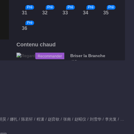
Pré
Pré
Pré
Pré
Pré
31
32
33
34
35
Pré
36
Contenu chaud
Briser la Branche
Recommander
d’Or
重生贵女俘获战神王爷
Clips
Clips EP 1 No.150
Gloire
Acteurs principaux：侯明昊 / 娜扎 / 陈若轩 / 程潇 / 赵弈钦 / 张南 / 赵昭仪 / 刘雪华 / 李光复 / 姜超 / 杨雪 / 完颜洛绒 / 张慧雯 / 胡静 / 李倩 / 汤镇业 / 曹骏 / 董璇 / 张垒 / 柳明明 / 于明加 / 张百乔 / 闻雨 / 马闻远 / 李菲 / 赵嘉敏 / 刘擎 / 舒童 / 张婉莹 / 滕泽文 / 黄星羱 / 孙晶晶 / 潘宥诚 / 李千逸 / 余茵 / 白川 / 李佳洁 / 弭金 / 蒙恩 / 金秋 / 白翊汝 / 陈腾跃 / 姚尧 / 廖慧佳 / 李柏煦 / 孙寈惠 / 李宗浩 / 孙莉 / 饶嘉迪 / 刘佳玺
00:26
Clips EP 1 No.149
 min