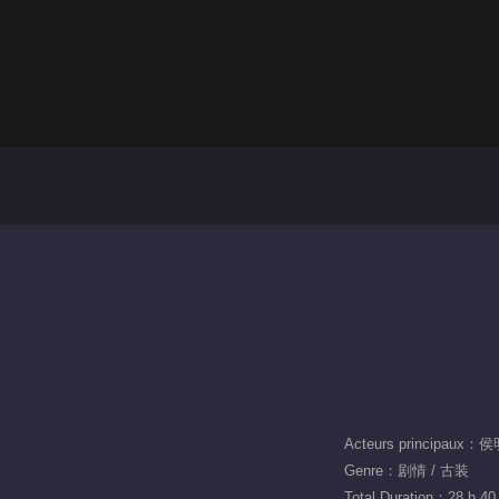
Genre：剧情 / 古装
Total Duration：28 h 40