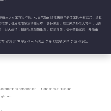
Gloire
00:47
，幸得茶王之女荣善宝搭救。心高气傲的陆江来曾与豪族荣氏争权结怨，遭致
布招赘，引发江南望族群雄竞夺，各怀鬼胎。陆江来意外卷入其中，阴差
Clips EP 1 No.147
勇，日久生情，披荆斩棘侦破旧案、捉拿真凶，联手整顿家族、开拓茶
Gloire
01:00
华 张慧雯 柳明明 张南 马闻远 李菲 赵嘉敏 刘擎 舒童 张婉莹
Clips EP 1 No.146
Gloire
56:20
Clips EP 1 No.145
Gloire
s informations personnelles
Conditions d'utilisation
00:50
mgtv.com
Clips EP 1 No.144
Gloire