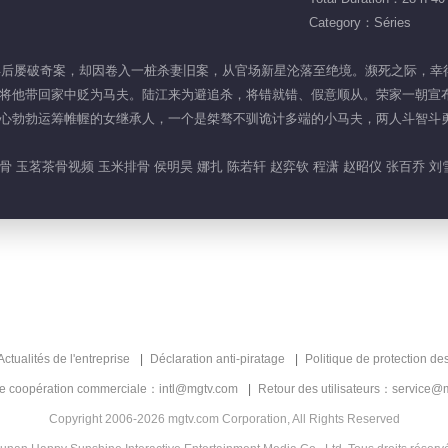
Category：Séries
淳宁知县后屡破奇案，却因卷入一桩杀妻旧案，从官场新星沦落至绝境。濒死之际
将他带回家中贬为马夫。陆江来为避追杀，将错就错、假意顺从。荣家一朝宣
心勃勃运筹帷幄的女继承人，一个是桀骜不驯诡计多端的小马夫，两人斗智斗
 玉茗茶骨视频 玉米排骨 侯明昊 娜扎 陈若轩 赵弈钦 程潇 赵昭仪 张百乔 刘雪
Actualités de l'entreprise
Déclaration anti-piratage
Politique de protection de
de coopération commerciale：intl@mgtv.com
Retour des utilisateurs：service@
Copyright 2006-2026 mgtv.com Corporation, All Rights Reserved