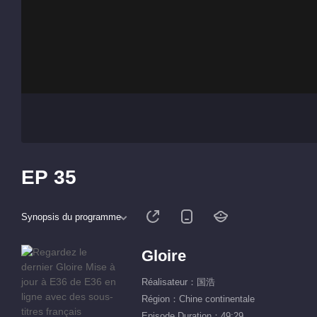
EP 35
Synopsis du programme
Gloire
Réalisateur：国浩
Région：Chine continentale
Episode Duration：49:29