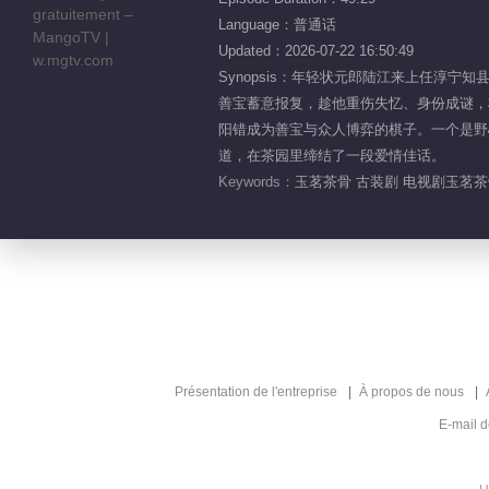
Language：普通话
Updated：2026-07-22 16:50:49
Synopsis：年轻状元郎陆江来上任
善宝蓄意报复，趁他重伤失忆、身份成谜，
阳错成为善宝与众人博弈的棋子。一个是野
道，在茶园里缔结了一段爱情佳话。
Keywords：
玉茗茶骨 古装剧 电视剧玉茗茶骨
Présentation de l'entreprise
À propos de nous
E-mail 