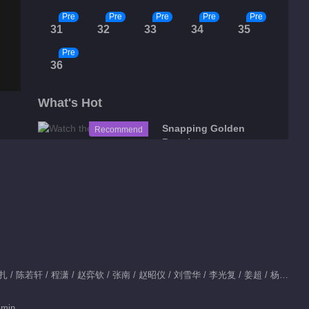
Pre
Pre
Pre
Pre
Pre
31
32
33
34
35
Pre
36
What's Hot
Snapping Golden
Recommend
Bough
重生贵女俘获战神王爷
Tidbits
Feature EP 1 No.150
Glory
Starred by：侯明昊 / 娜扎 / 陈若轩 / 程潇 / 赵弈钦 / 张南 / 赵昭仪 / 刘雪华 / 李光复 / 姜超 / 杨雪 / 完颜洛绒 / 张慧雯 / 胡静 / 李倩 / 汤镇业 / 曹骏 / 董璇 / 张垒 / 柳明明 / 于明加 / 张百乔 / 闻雨 / 马闻远 / 李菲 / 赵嘉敏 / 刘擎 / 舒童 / 张婉莹 / 滕泽文 / 黄星羱 / 孙晶晶 / 潘宥诚 / 李千逸 / 余茵 / 白川 / 李佳洁 / 弭金 / 蒙恩 / 金秋 / 白翊汝 / 陈腾跃 / 姚尧 / 廖慧佳 / 李柏煦 / 孙寈惠 / 李宗浩 / 孙莉 / 饶嘉迪 / 刘佳玺
00:26
Feature EP 1 No.149
 min