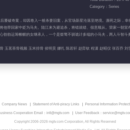
Category：Series
淳宁知县后屡破奇案，却因卷入一桩杀妻旧案，从官场新星沦落至绝境。濒死之际
将他带回家中贬为马夫。陆江来为避追杀，将错就错、假意顺从。荣家一朝宣
心勃勃运筹帷幄的女继承人，一个是桀骜不驯诡计多端的小马夫，两人斗智斗
 玉茗茶骨视频 玉米排骨 侯明昊 娜扎 陈若轩 赵弈钦 程潇 赵昭仪 张百乔 刘雪
Company News
Statement of Anti-piracy Links
Personal Information Protect
usiness Cooperation Email：intl@mgtv.com
User Feedback：service@mgtv.c
Copyright 2006-2026 mgtv.com Corporation, All Rights Reserved