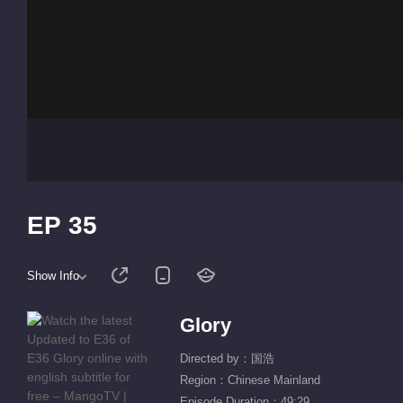
EP 35
Show Info
Glory
Directed by：国浩
Region：Chinese Mainland
Episode Duration：49:29