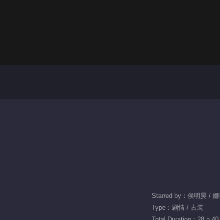
Type：剧情 / 古装
Total Duration：28 h 40