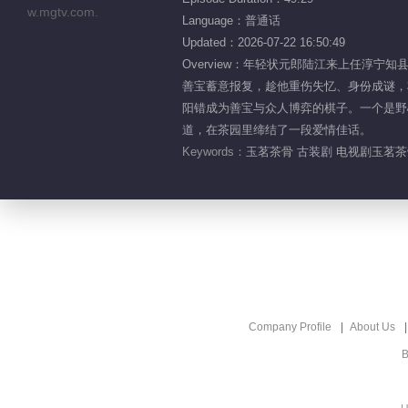
Language：普通话
Updated：2026-07-22 16:50:49
Overview：年轻状元郎陆江来上任
善宝蓄意报复，趁他重伤失忆、身份成谜，
阳错成为善宝与众人博弈的棋子。一个是野
道，在茶园里缔结了一段爱情佳话。
Keywords：
玉茗茶骨 古装剧 电视剧玉茗茶骨
Company Profile
About Us
B