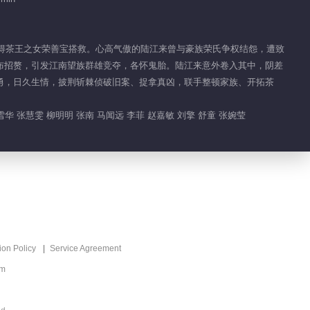
Glory
00:47
，幸得茶王之女荣善宝搭救。心高气傲的陆江来曾与豪族荣氏争权结怨，遭致
布招赘，引发江南望族群雄竞夺，各怀鬼胎。陆江来意外卷入其中，阴差
Feature EP 1 No.147
勇，日久生情，披荆斩棘侦破旧案、捉拿真凶，联手整顿家族、开拓茶
Glory
01:00
华 张慧雯 柳明明 张南 马闻远 李菲 赵嘉敏 刘擎 舒童 张婉莹
Feature EP 1 No.146
Glory
56:20
Feature EP 1 No.145
Glory
ion Policy
Service Agreement
00:50
om
Feature EP 1 No.144
Glory