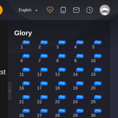
English
Glory
Pre
Pre
Pre
Pre
Pre
1
2
3
4
5
Pre
Pre
Pre
Pre
Pre
6
7
8
9
10
Pre
Pre
Pre
Pre
Pre
st
11
12
13
14
15
Pre
Pre
Pre
Pre
Pre
16
17
18
19
20
Pre
Pre
Pre
Pre
Pre
21
22
23
24
25
Pre
Pre
Pre
Pre
Pre
26
27
28
29
30