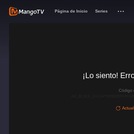
Página de Inicio
Series
¡Lo siento! Err
Código
AD_BLOCK_EXCEPTION|DISPATCHE
Actual