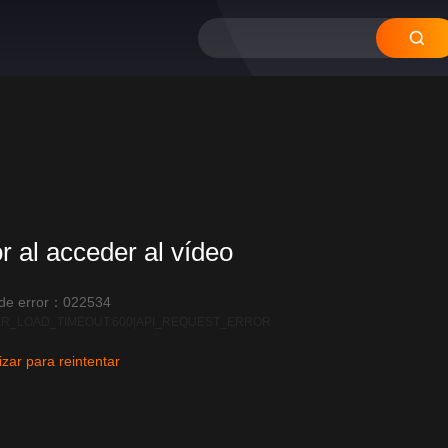
or al acceder al vídeo
 de error：022534
R_LOAD_TIMEOUT:600|API_REQUEST_ERROR
izar para reintentar