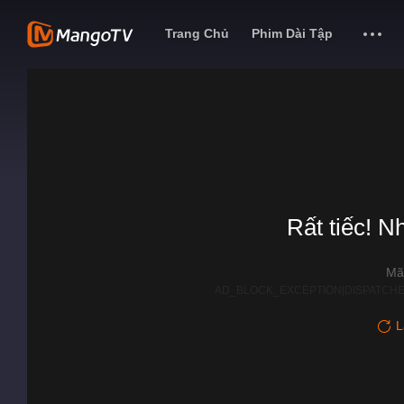
Trang Chủ
Phim Dài Tập
Rất tiếc! N
Mã
AD_BLOCK_EXCEPTION|DISPATCHE
L