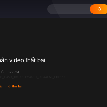
hận video thất bại
 lỗi：022534
R_LOAD_TIMEOUT:600|API_REQUEST_ERROR
àm mới thử lại