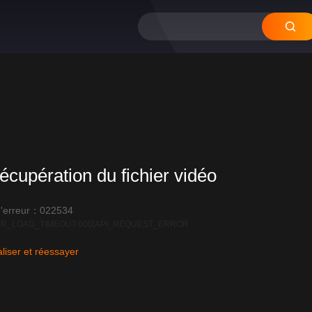
écupération du fichier vidéo
'erreur：022534
R_LOAD_TIMEOUT:600|API_REQUEST_ERROR
liser et réessayer