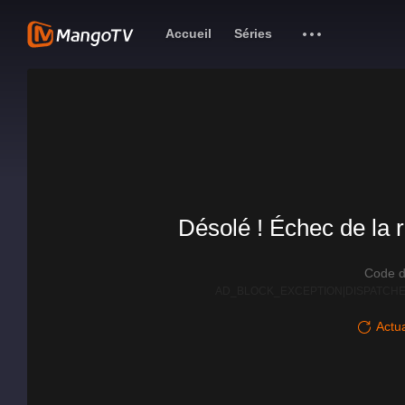
Accueil
Séries
Désolé ! Échec de la r
Code d
AD_BLOCK_EXCEPTION|DISPATCHE
Actua