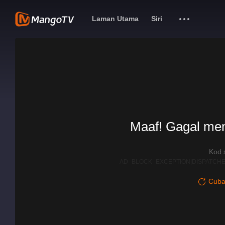
Laman Utama
Siri
Maaf! Gagal me
Kod 
AD_BLOCK_EXCEPTION|DISPATCHE
Cuba