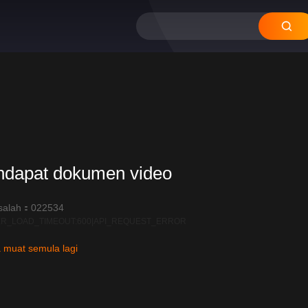
ndapat dokumen video
salah：022534
R_LOAD_TIMEOUT:600|API_REQUEST_ERROR
 muat semula lagi