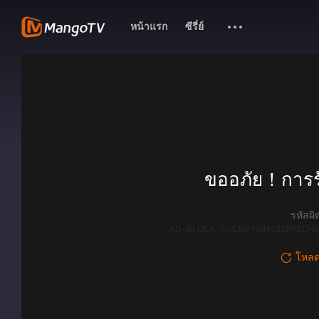
หน้าแรก
ซีรี่ย์
ขออภัย！การรั
รหัสผ
AD_BLOCK_EXCEPTION|DISPATCHE
โหลดใ