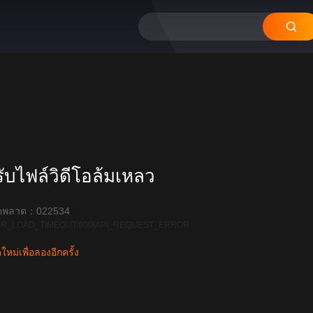
บไฟล์วิดีโอล้มเหลว
ิดพลาด：022534
R_LOAD_TIMEOUT:600|API_REQUEST_ERROR
หม่เพื่อลองอีกครั้ง