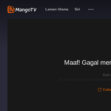
Laman Utama
Siri
Maaf! Gagal me
Kod 
AD_BLOCK_EXCEPTION|DISPATCHE
Cuba