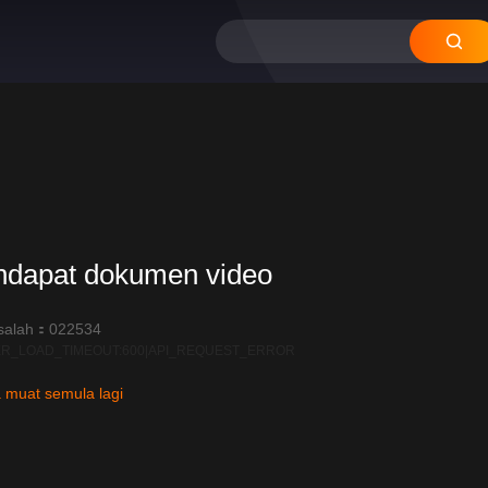
ndapat dokumen video
salah：022534
R_LOAD_TIMEOUT:600|API_REQUEST_ERROR
 muat semula lagi