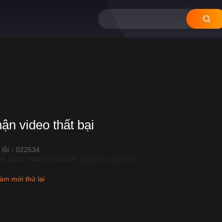
hận video thất bại
 lỗi：022534
R_LOAD_TIMEOUT:600|API_REQUEST_ERROR
àm mới thử lại