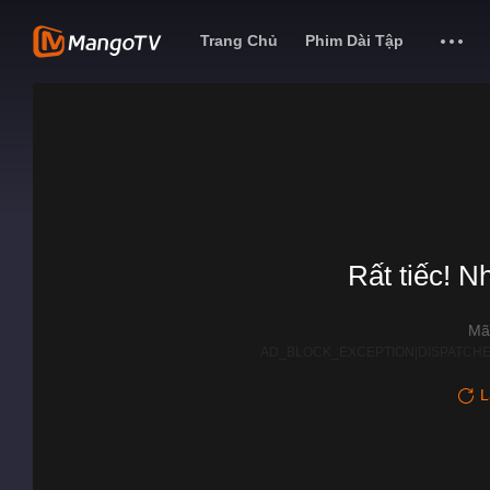
Trang Chủ
Phim Dài Tập
Rất tiếc! N
Mã
AD_BLOCK_EXCEPTION|DISPATCHE
L