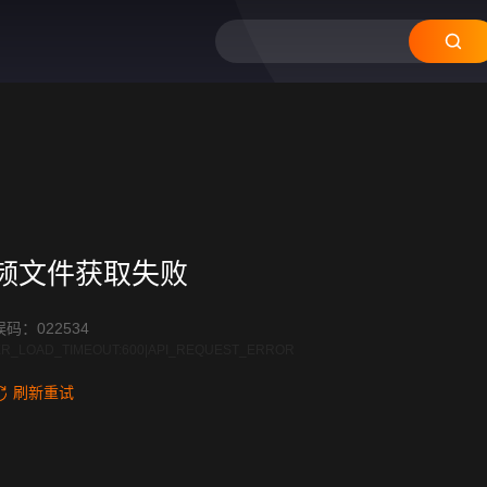
频文件获取失败
码：022534
R_LOAD_TIMEOUT:600|API_REQUEST_ERROR
刷新重试