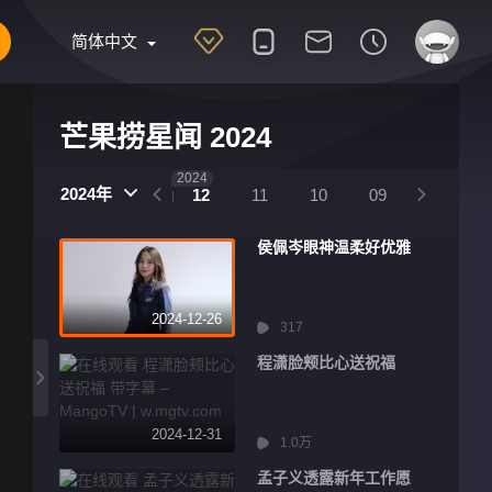
简体中文
芒果捞星闻 2024
2025
2024
2024年
01
12
11
10
09
08
侯佩岑眼神温柔好优雅
2024-12-26
317
程潇脸颊比心送祝福
2024-12-31
1.0万
孟子义透露新年工作愿