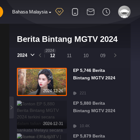
Bahasa Malaysia
Berita Bintang MGTV 2024
2025
2024
2024
01
12
11
10
09
08
07
EP 5,746 Berita
Bintang MGTV 2024
2024-12-26
221
EP 5,880 Berita
Bintang MGTV 2024
2024-12-31
10.4K
EP 5,879 Berita