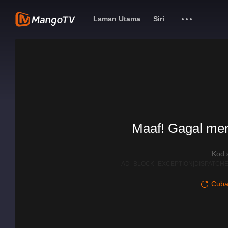
Laman Utama
Siri
Maaf! Gagal me
Kod 
AD_BLOCK_EXCEPTION|DISPATCHE
Cuba