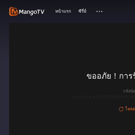
หน้าแรก
ซีรี่ย์
ขออภัย！การรั
รหัสผ
AD_BLOCK_EXCEPTION|DISPATCHE
โหลดใ