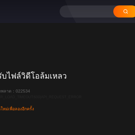
บไฟล์วิดีโอล้มเหลว
ิดพลาด：022534
R_LOAD_TIMEOUT:600|API_REQUEST_ERROR
หม่เพื่อลองอีกครั้ง