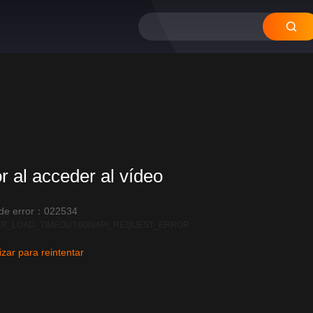
or al acceder al vídeo
 de error：022534
R_LOAD_TIMEOUT:600|API_REQUEST_ERROR
izar para reintentar