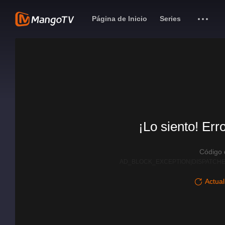
Página de Inicio
Series
¡Lo siento! Err
Código
AD_BLOCK_EXCEPTION|DISPATCHE
Actual