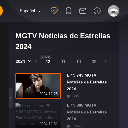
Español
MGTV Noticias de Estrellas
2024
2025
2024
2024
01
12
11
10
09
08
07
EP 5,743 MGTV
Noticias de Estrellas
2024
2024-12-25
385
EP 5,880 MGTV
Noticias de Estrellas
2024
2024-12-31
10.4K