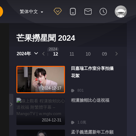
繁体中文
芒果撈星聞 2024
2025
2024
2024年
01
12
11
10
09
08
田嘉瑞工作室分享拍攝
花絮
2024-12-17
801
程潇臉頰比心送祝福
2024-12-31
1.0萬
孟子義透露新年工作願