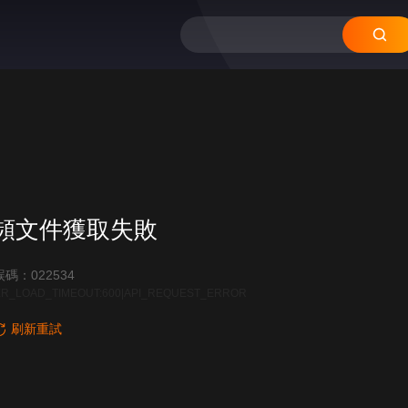
頻文件獲取失敗
碼：022534
R_LOAD_TIMEOUT:600|API_REQUEST_ERROR
刷新重試