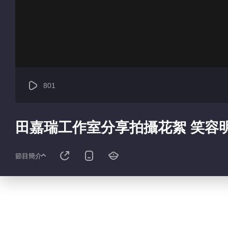
801
田嘉瑞工作室分享拍攝花絮 笑容
節目簡介