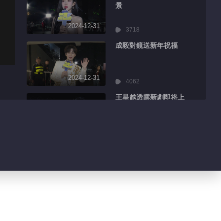
景
2024-12-31
3718
成毅對鏡送新年祝福
2024-12-31
4062
王星越透露新劇即将上
線
2024-12-31
2283
丁禹兮上演花式比心
2024-12-31
2600
陳昊宇分享舞台感受