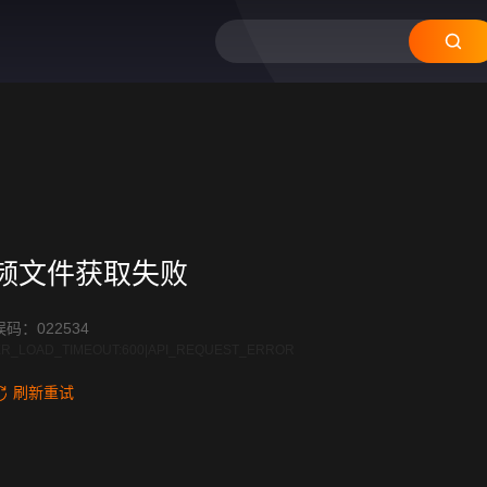
频文件获取失败
码：022534
R_LOAD_TIMEOUT:600|API_REQUEST_ERROR
刷新重试