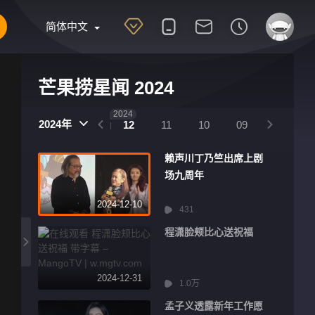
简体中文
芒果捞星闻 2024
2025
2024
2024年
01
12
11
10
09
08
赖声川丁乃竺出席上剧
场九周年
2024-12-10
431
程潇脸颊比心送祝福
2024-12-31
1.0万
孟子义透露新年工作愿