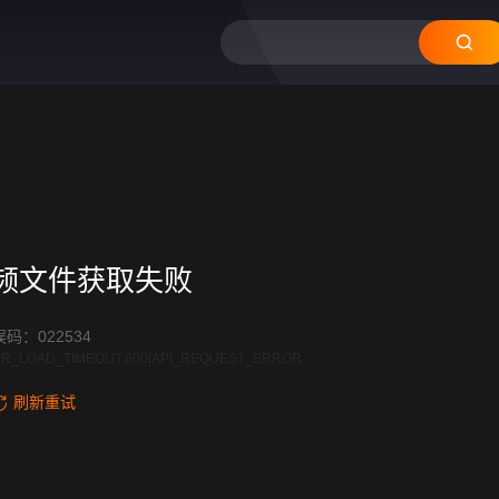
频文件获取失败
码：022534
R_LOAD_TIMEOUT:600|API_REQUEST_ERROR
刷新重试