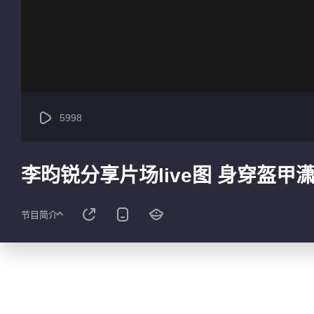
5998
李昀锐分享片场live图 身穿盔甲
节目简介