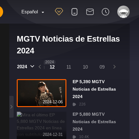
Español
MGTV Noticias de Estrellas
2024
2025
2024
2024
01
12
11
10
09
08
07
EP 5,390 MGTV
Noticias de Estrellas
2024
2024-12-06
226
EP 5,880 MGTV
Noticias de Estrellas
2024
2024-12-31
10.4K