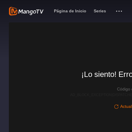
Página de Inicio
Series
¡Lo siento! Err
Código
AD_BLOCK_EXCEPTION|DISPATCHE
Actual