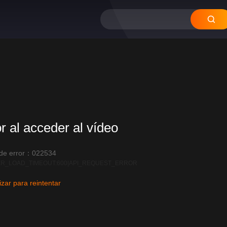
or al acceder al vídeo
 de error：022534
R_LOAD_TIMEOUT:600|API_REQUEST_ERROR
izar para reintentar