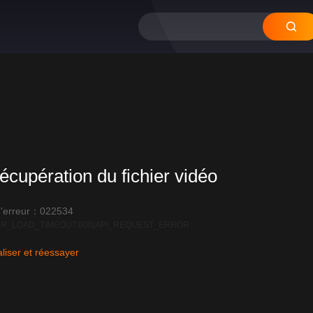
écupération du fichier vidéo
'erreur：022534
R_LOAD_TIMEOUT:600|API_REQUEST_ERROR
liser et réessayer