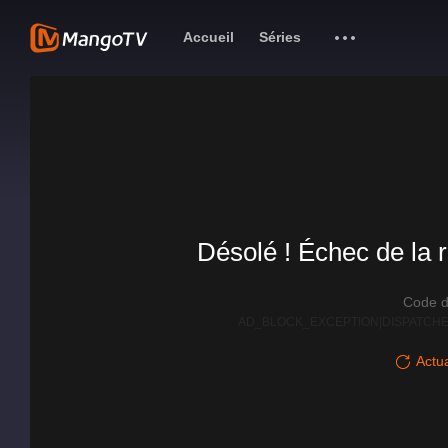
Accueil
Séries
Désolé ! Échec de la r
Code d
AD_BLOCK_EXCEPTION|DISPATCHE
Actua